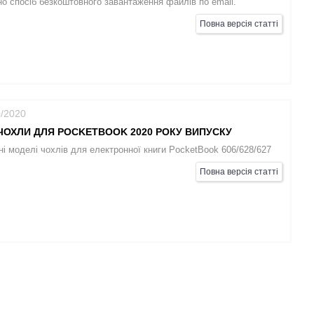
о спосіб безкоштовного завантаження файлів по email.
Повна версія статті
0/2020
ЧОХЛИ ДЛЯ POCKETBOOK 2020 РОКУ ВИПУСКУ
і моделі чохлів для електронної книги PocketBook 606/628/627
Повна версія статті