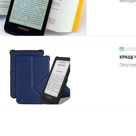
викладен
27/1
КРАЩІ 
Популярн