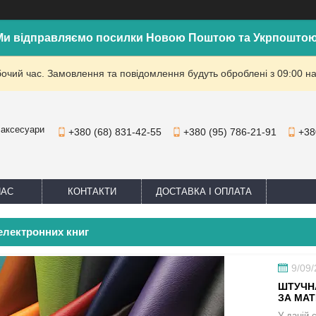
Ми відправляємо посилки Новою Поштою та Укрпоштою
бочий час. Замовлення та повідомлення будуть оброблені з 09:00 на
 аксесуари
+380 (68) 831-42-55
+380 (95) 786-21-91
+38
НАС
КОНТАКТИ
ДОСТАВКА І ОПЛАТА
електронних книг
9/09
ШТУЧНА
ЗА МАТ
У даній 