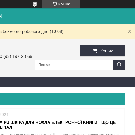
Кошик
!
йближчого робочого дня (10.08).
Кошик
0 (93) 197-28-66
/2021
 PU ШКІРА ДЛЯ ЧОХЛА ЕЛЕКТРОННОЇ КНИГИ - ЩО ЦЕ
ЕРІАЛ
статті ми розповімо про шкірі PU – одному із сучасних матеріалів,