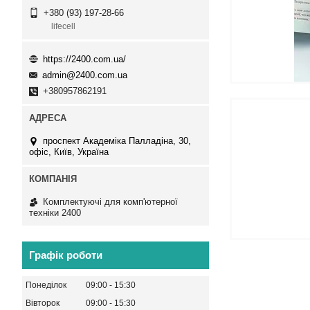
+380 (93) 197-28-66
lifecell
https://2400.com.ua/
admin@2400.com.ua
+380957862191
проспект Академіка Палладіна, 30,
офіс, Київ, Україна
Комплектуючі для комп'ютерної
техніки 2400
Графік роботи
Понеділок
09:00
15:30
Вівторок
09:00
15:30