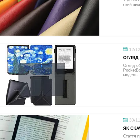
який вик
12/1
ОГЛЯД 
Огляд об
PocketBo
модель.
30/1
ЯК СКА
Стаття п