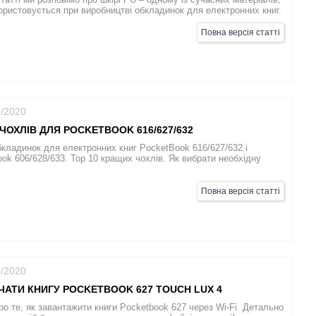
ористовується при виробництві обкладинок для електронних книг.
Повна версія статті
2/2020
ЧОХЛІВ ДЛЯ POCKETBOOK 616/627/632
кладинок для електронних книг PocketBook 616/627/632 і
ok 606/628/633. Top 10 кращих чохлів. Як вибрати необхідну
Повна версія статті
1/2020
ЧАТИ КНИГУ POCKETBOOK 627 TOUCH LUX 4
ро те, як завантажити книги Pocketbook 627 через Wi-Fi. Детально