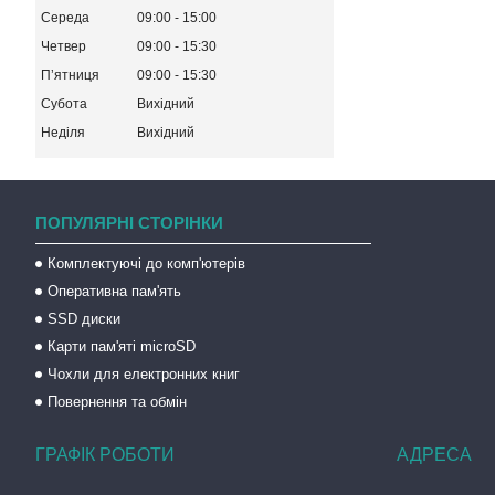
Середа
09:00
15:00
Четвер
09:00
15:30
Пʼятниця
09:00
15:30
Субота
Вихідний
Неділя
Вихідний
ПОПУЛЯРНІ СТОРІНКИ
Комплектуючі до комп'ютерів
Оперативна пам'ять
SSD диски
Карти пам'яті microSD
Чохли для електронних книг
Повернення та обмін
ГРАФІК РОБОТИ