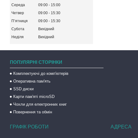
Середа
09:00
15:00
Четвер
09:00
15:30
Пʼятниця
09:00
15:30
Субота
Вихідний
Неділя
Вихідний
ПОПУЛЯРНІ СТОРІНКИ
Комплектуючі до комп'ютерів
Оперативна пам'ять
SSD диски
Карти пам'яті microSD
Чохли для електронних книг
Повернення та обмін
ГРАФІК РОБОТИ