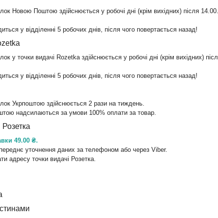
лок Новою Поштою здійснюється у робочі дні (крім вихідних) після 14.00. О
иться у відділенні 5 робочих днів, після чого повертається назад!
zetka
ок у точки видачі Rozetka здійснюється у робочі дні (крім вихідних) після
иться у відділенні 5 робочих днів, після чого повертається назад!
лок Укрпоштою здійснюється 2 рази на тиждень.

штою надсилаються за умови 100% оплати за товар.
 Розетка
вки 49.00 ₴.
переднє уточнення даних за телефоном або через Viber.

ти адресу точки видачі Розетка.
а
астинами