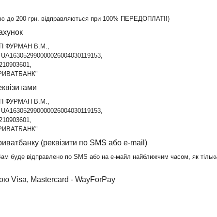
стю до 200 грн. відправляються при 100% ПЕРЕДОПЛАТІ!)
ахунок
П ФУРМАН В.М.,

 UA163052990000026004030119153,

10903601,

ПРИВАТБАНК"
еквізитами
П ФУРМАН В.М.,

 UA163052990000026004030119153,

10903601,

ПРИВАТБАНК"
риватбанку (реквізити по SMS або e-mail)
Вам буде відправлено по SMS або на е-майл найближчим часом, як тільк
ою Visa, Mastercard - WayForPay