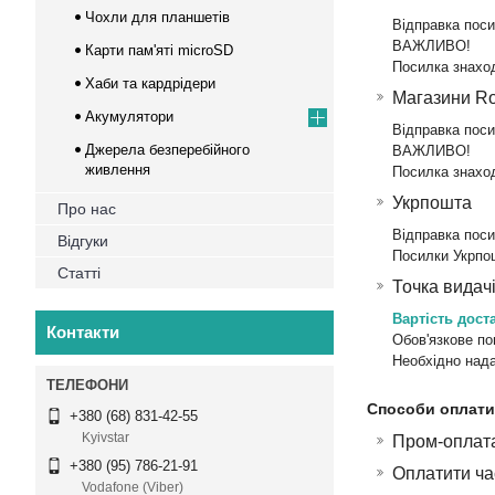
Чохли для планшетів
Відправка поси
ВАЖЛИВО!

Карти пам'яті microSD
Посилка знаход
Хаби та кардрідери
Магазини Ro
Акумулятори
Відправка посил
Джерела безперебійного
ВАЖЛИВО!

живлення
Посилка знаход
Укрпошта
Про нас
Відправка поси
Відгуки
Посилки Укрпо
Статті
Точка видачі
Вартість доста
Контакти
Обов'язкове по
Необхідно нада
Способи оплати
+380 (68) 831-42-55
Kyivstar
Пром-оплат
+380 (95) 786-21-91
Оплатити ч
Vodafone (Viber)