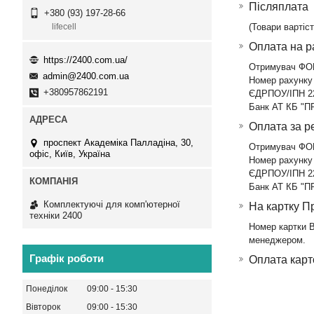
Післяплата
+380 (93) 197-28-66
(Товари варті
lifecell
Оплата на р
https://2400.com.ua/
Отримувач ФО
admin@2400.com.ua
Номер рахунку
+380957862191
ЄДРПОУ/ІПН 22
Банк АТ КБ "
Оплата за р
проспект Академіка Палладіна, 30,
Отримувач ФО
офіс, Київ, Україна
Номер рахунку
ЄДРПОУ/ІПН 22
Банк АТ КБ "
Комплектуючі для комп'ютерної
На картку П
техніки 2400
Номер картки 
менеджером.
Графік роботи
Оплата карт
Понеділок
09:00
15:30
Вівторок
09:00
15:30