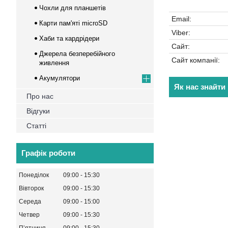
Чохли для планшетів
Карти пам'яті microSD
Хаби та кардрідери
Джерела безперебійного
живлення
Акумулятори
Як нас знайти
Про нас
Відгуки
Статті
Графік роботи
Понеділок
09:00
15:30
Вівторок
09:00
15:30
Середа
09:00
15:00
Четвер
09:00
15:30