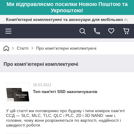
Ми відправляємо посилки Новою Поштою та
Укрпоштою!
Комп'ютерні комплектуючі та аксесуари для мобільних при
Статті
Про комп'ютерні комплектуючі
Про комп'ютерні комплектуючі
26.03.2021
Тип пам'яті SSD накопичувачів
У цій статті ми поговоримо про будову і типи комірок пам'яті
ССД — SLC, MLC, TLC, QLC і PLC, 2D і 3D NAND: чим і,
головне, чому вони розрізняються по вартості, надійності і
швидкості роботи.