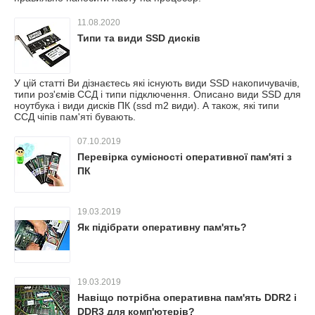
11.08.2020
Типи та види SSD дисків
У цій статті Ви дізнаєтесь які існують види SSD накопичувачів,
типи роз'ємів ССД і типи підключення. Описано види SSD для
ноутбука і види дисків ПК (ssd m2 види). А також, які типи
ССД чіпів пам'яті бувають.
07.10.2019
Перевірка сумісності оперативної пам'яті з
ПК
19.03.2019
Як підібрати оперативну пам'ять?
19.03.2019
Навіщо потрібна оперативна пам'ять DDR2 і
DDR3 для комп'ютерів?