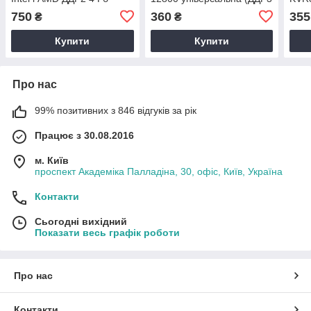
Комплект PC2-6400
4Гб) для INTEL і AMD AVIS
800M
750
360
355
₴
₴
Cyborg CD2F800T6/4
DDR3-1600 4096MB
ДДР2
Гб)
Купити
Купити
Про нас
99% позитивних з 846 відгуків за рік
Працює з 30.08.2016
м. Київ
проспект Академіка Палладіна, 30, офіс, Київ, Україна
Контакти
Сьогодні вихідний
Показати весь графік роботи
Про нас
Контакти