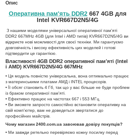
Опис
Оперативна пам'ять DDR2
667 4GB для
Intel KVR667D2N5/4G
З нашими моделями універсальної оперативної пам'яті
DDR2 667MHz 4GB (для Intel і AMD типів) KVR667D2N5/4G ви
відкриєте нові можливості для своєї техніки. Ми гарантуємо
довговічність і високу ефективність цих моделей і готові
підтвердити це гарантією.
Властивості 4GB DDR2 оперативної пам'яті (Intel
і AMD) KVR667D2N5/4G 667MHz
• Ця модель повністю універсальна, вона оптимально працює
з материнськими платами АМД і INTEL процесорів.
• Її обсяг становить 4 Гб, так що у вас більше не буде проблем
із браком оперативної пам'яті.
• Ефективно працює на частотах 667 і 553 МГц.
• Ви зможете запросто самостійно встановити оперативку на
свій комп'ютер, вам не доведеться звертатися до
професійних майстрів.
Чому магазин 2400.com.ua завоював довіру покупців?
• Ми завжди ретельно перевіряємо кожну посилку перед