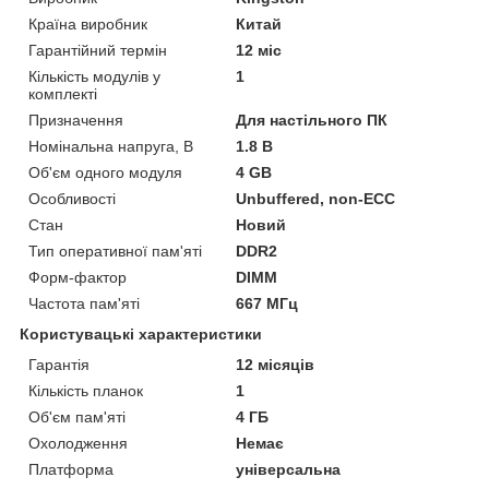
Країна виробник
Китай
Гарантійний термін
12 міс
Кількість модулів у
1
комплекті
Призначення
Для настільного ПК
Номінальна напруга, В
1.8 В
Об'єм одного модуля
4 GB
Особливості
Unbuffered, non-ECC
Стан
Новий
Тип оперативної пам'яті
DDR2
Форм-фактор
DIMM
Частота пам'яті
667 МГц
Користувацькі характеристики
Гарантія
12 місяців
Кількість планок
1
Об'єм пам'яті
4 ГБ
Охолодження
Немає
Платформа
універсальна