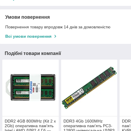
Умови повернення
Повернення товару впродовж 14 днів за домовленістю
Всі умови повернення
Подібні товари компанії
DDR2 4GB 800MHz (Kit 2 х
DDR3 4Gb 1600MHz
DDR
2Gb) оперативна пам'ять
оперативна пам'ять PC3-
пам'
Intel і AMD ДДР2 4 Гб —
12800 універсальна (ДДР3
KVR