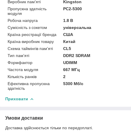
Виробник пам'яті
Kingston
Пропускна здатність
PC2-5300
модуля
Робоча напруга
1.8 B
Сумісність з сокетом
універсальна
Країна реєстрації бренда
США
Країна-виробник товару
Китай
Схема таймінгів пам'яті
CL5
Тип пам'яті
DDR2 SDRAM
Формфактор
UDIMM
Частота модуля
667 МГц
Кількість ранків
2
Ефективна пропускна
5300 Мб/с
здатність
Приховати
Умови доставки
Доставка здійснюється тільки по передоплаті.