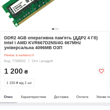
DDR2 4GB оперативна пам'ять (ДДР2 4 Гб)
Intel і AMD KVR667D2N5/4G 667MHz
універсальна 4096MB ОЗП
Немає в наявності
Код: 7708552
Опт і роздріб
1 200
₴
1 150 ₴
від 2 шт.
Опис
Характеристики
Доставка
Оплата
Умови п