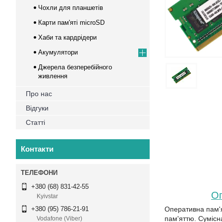
Чохли для планшетів
Карти пам'яті microSD
Хаби та кардрідери
Акумулятори
Джерела безперебійного
живлення
Про нас
Відгуки
Статті
Контакти
+380 (68) 831-42-55
Оп
Kyivstar
Оперативна пам'
+380 (95) 786-21-91
пам'яттю. Сумісн
Vodafone (Viber)