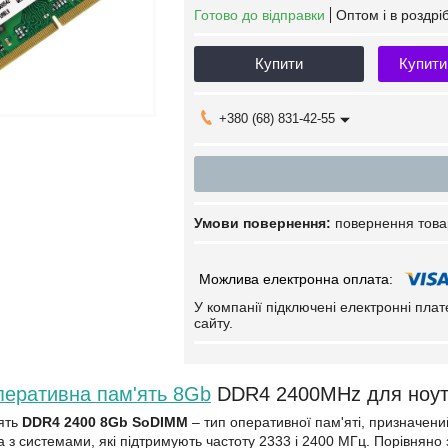
Готово до відправки
Оптом і в роздрі
Купити
Купити
+380 (68) 831-42-55
повернення това
У компанії підключені електронні пла
сайту.
еративна пам'ять 8Gb
DDR4 2400MHz для ноут
ять
DDR4 2400 8Gb SoDIMM
– тип оперативної пам'яті, призначен
а з системами, які підтримують частоту 2333 і 2400 МГц. Порівняно 