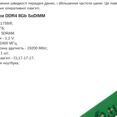
ення швидкості передачі даних, і збільшення частоти шини. Ця пам'
я оперативної пам'яті.
ки DDR4 8Gb SoDIMM
17S8/8;
ГБ;
4 SDRAM;
 - 1.2 V;
 2400 МГц;
кна здатність - 19200 Мб/с;
 1 шт.;
ам'яті - CL17-17-17;
я ноутбука;