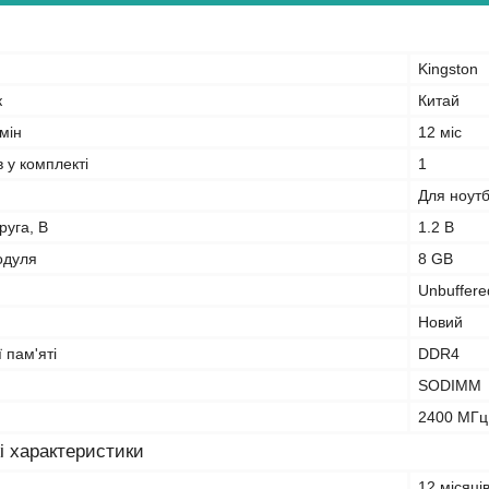
Kingston
к
Китай
мін
12 міс
в у комплекті
1
Для ноут
руга, В
1.2 В
одуля
8 GB
Unbuffere
Новий
 пам'яті
DDR4
SODIMM
2400 МГц
і характеристики
12 місяці