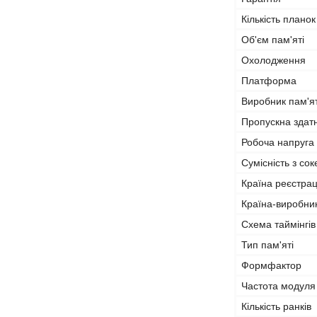
Кількість планок
Об'єм пам'яті
Охолодження
Платформа
Виробник пам'ят
Пропускна здат
Робоча напруга
Сумісність з со
Країна реєстрац
Країна-виробни
Схема таймінгів
Тип пам'яті
Формфактор
Частота модуля
Кількість ранків