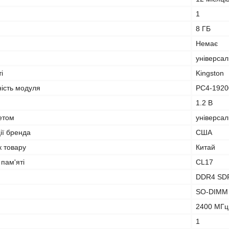
1
8 ГБ
Немає
універса
і
Kingston
ність модуля
PC4-1920
1.2 B
кетом
універса
ії бренда
США
к товару
Китай
 пам'яті
CL17
DDR4 SD
SO-DIMM
2400 МГц
1