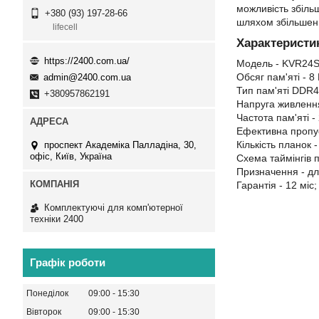
можливість збільш
+380 (93) 197-28-66
шляхом збільшенн
lifecell
Характеристи
https://2400.com.ua/
Модель - KVR24S
Обсяг пам'яті - 8 
admin@2400.com.ua
Тип пам'яті DDR
+380957862191
Напруга живлення
Частота пам'яті -
Ефективна пропус
Кількість планок -
проспект Академіка Палладіна, 30,
офіс, Київ, Україна
Схема таймінгів п
Призначення - дл
Гарантія - 12 міс;
Комплектуючі для комп'ютерної
техніки 2400
Графік роботи
Понеділок
09:00
15:30
Вівторок
09:00
15:30