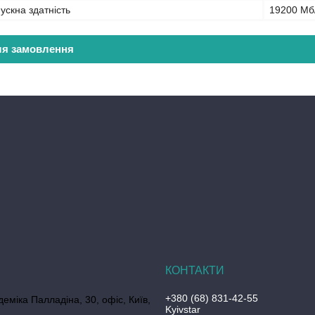
ускна здатність
19200 Мб
ля замовлення
+380 (68) 831-42-55
еміка Палладіна, 30, офіс, Київ,
Kyivstar