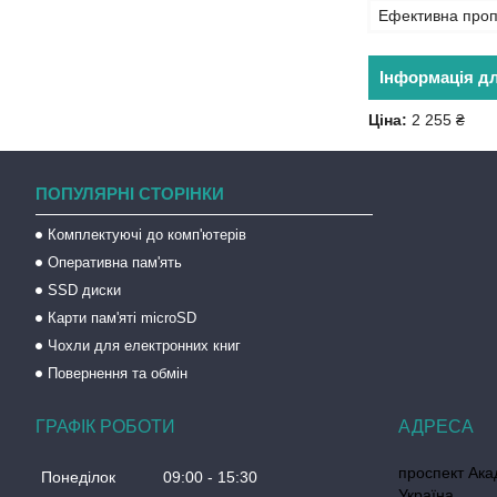
Ефективна проп
Інформація д
Ціна:
2 255 ₴
ПОПУЛЯРНІ СТОРІНКИ
Комплектуючі до комп'ютерів
Оперативна пам'ять
SSD диски
Карти пам'яті microSD
Чохли для електронних книг
Повернення та обмін
ГРАФІК РОБОТИ
проспект Акад
Понеділок
09:00
15:30
Україна