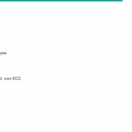
бука
d, non-ECC
в