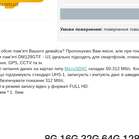
повернення това
 обсяг пам'яті Вашого девайса? Пропонуємо Вам якісні, але при тому
и пам'яті DM128GTF - U1 ідеально підходять для смартфонів, планше
ня, GPS, CCTV та ін.
 і читання даних на картах типу
MicroSDXC
складає 50-312 Мб/с. Кон
що підтримують стандарт UHS-1, записують і зчитують дані зі швидкіс
безпечувати показник 312 Мб/с.
0 в режимі запису відео у форматі FULL HD.
1мм * 1. 0мм