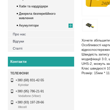
Хаби та кардрідери
Джерела безперебійного
живлення
Акумулятори
Про нас
Хочете збільшити
Відгуки
Особливості карт
Статті
відеоспостережен
Швидкість запису
модифікації 3.0, 
Контакти
UHS-2, можуть за
Клас швидкості 1
Розмір: 15мм * 1
+380 (68) 831-42-55
Kyivstar
+380 (95) 786-21-91
Vodafone (Viber)
+380 (93) 197-28-66
lifecell