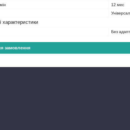
мін
12 мес
Універса
і характеристики
Без адап
ля замовлення