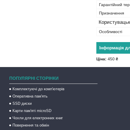
Гарантійний тер
Призначення
Користувацьк
Особливості
Інформація д
Ціна:
450 ₴
ПОПУЛЯРНІ СТОРІНКИ
Комплектуючі до комп'ютерів
Оперативна пам'ять
SSD диски
Карти пам'яті microSD
Чохли для електронних книг
Повернення та обмін