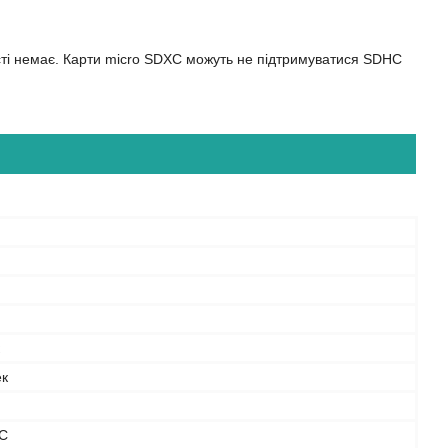
ості немає. Карти micro SDXC можуть не підтримуватися SDHC
ек
C