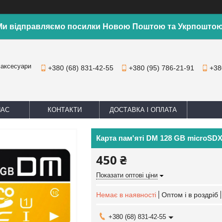
Ми відправляємо посилки Новою Поштою та Укрпоштою
 аксесуари
+380 (68) 831-42-55
+380 (95) 786-21-91
+38
НАС
КОНТАКТИ
ДОСТАВКА І ОПЛАТА
Карта пам'яті DM 128 GB microSDX
450 ₴
Показати оптові ціни
Немає в наявності
Оптом і в роздріб
+380 (68) 831-42-55