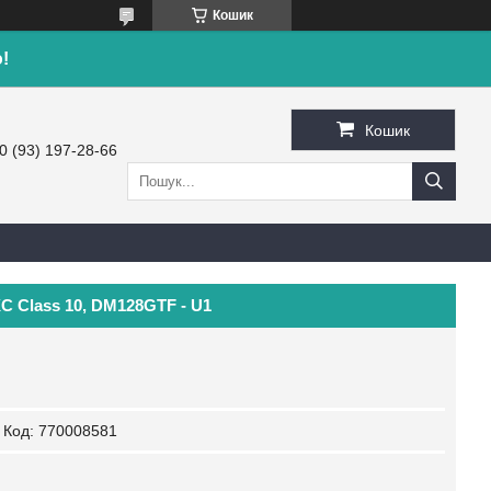
Кошик
!
Кошик
0 (93) 197-28-66
C Class 10, DM128GTF - U1
Код:
770008581