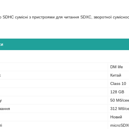
ro SDHC сумісні з пристроями для читання SDXC, зворотної сумісн
ки
DM life
к
Китай
Class 10
128 GB
у
50 Мб/сек
вання
312 Мб/с
Новий
ті
microSDX