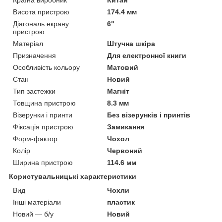
Країна виробник
Китай
Висота пристрою
174.4 мм
Діагональ екрану
6"
пристрою
Матеріал
Штучна шкіра
Призначення
Для електронної книги
Особливість кольору
Матовий
Стан
Новий
Тип застежки
Магніт
Товщина пристрою
8.3 мм
Візерунки і принти
Без візерунків і принтів
Фіксація пристрою
Замикання
Форм-фактор
Чохол
Колір
Червоний
Ширина пристрою
114.6 мм
Користувальницькі характеристики
Вид
Чохли
Інші матеріали
пластик
Новий — б/у
Новий