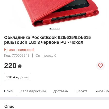
Обкладинка PocketBook 626/625/624/615
plus/Touch Lux 3 червона PU - чохол
Немає в наявності
Код: 770008549
Опт і роздріб
220
₴
210 ₴
від 2 шт.
Опис
Характеристики
Доставка
Оплата
Умови п
Опис