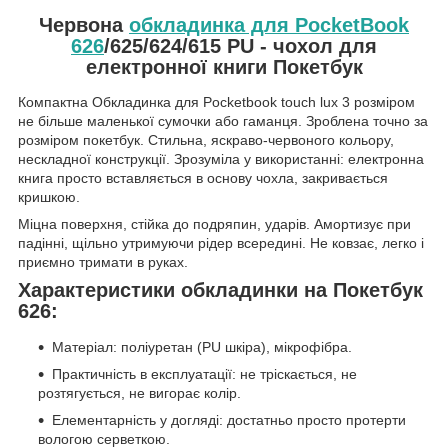
Червона
обкладинка для PocketBook
626
/625/624/615 PU - чохол для
електронної книги Покетбук
Компактна Обкладинка для Pocketbook touch lux 3 розміром
не більше маленької сумочки або гаманця. Зроблена точно за
розміром покетбук. Стильна, яскраво-червоного кольору,
нескладної конструкції. Зрозуміла у використанні: електронна
книга просто вставляється в основу чохла, закривається
кришкою.
Міцна поверхня, стійка до подряпин, ударів. Амортизує при
падінні, щільно утримуючи рідер всередині. Не ковзає, легко і
приємно тримати в руках.
Характеристики обкладинки на Покетбук
626:
Матеріал: поліуретан (PU шкіра), мікрофібра.
Практичність в експлуатації: не тріскається, не
розтягується, не вигорає колір.
Елементарність у догляді: достатньо просто протерти
вологою серветкою.