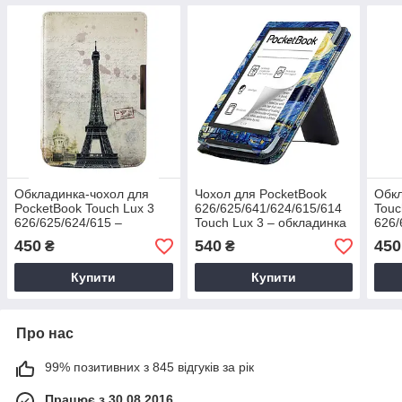
Обкладинка-чохол для
Чохол для PocketBook
Обкл
PocketBook Touch Lux 3
626/625/641/624/615/614
Touc
626/625/624/615 –
Touch Lux 3 – обкладинка
626/
малюнок Париж
Покетбук (Зоряна Ніч)
елек
450
540
450
₴
₴
чер
Купити
Купити
Про нас
99% позитивних з 845 відгуків за рік
Працює з 30.08.2016