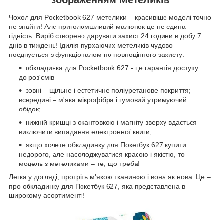
Чохол для Pocketbook 627 метелики – красивіше моделі точно
не знайти! Але приголомшливий малюнок це не єдина
гідність. Виріб створено дарувати захист 24 години в добу 7
днів в тиждень! Ідилія пурхаючих метеликів чудово
поєднується з функціоналом по повноцінного захисту:
обкладинка для Pocketbook 627 - це гарантія доступу
до роз'ємів;
зовні – щільне і естетичне поліуретанове покриття;
всередині – м'яка мікрофібра і гумовий утримуючий
обідок;
нижній кришці з окантовкою і магніту зверху вдається
виключити випадання електронної книги;
якщо хочете обкладинку для Покетбук 627 купити
недорого, але насолоджуватися красою і якістю, то
модель з метеликами – те, що треба!
Легка у догляді, протріть м'якою тканиною і вона як нова. Це –
про обкладинку для Покетбук 627, яка представлена в
широкому асортименті!