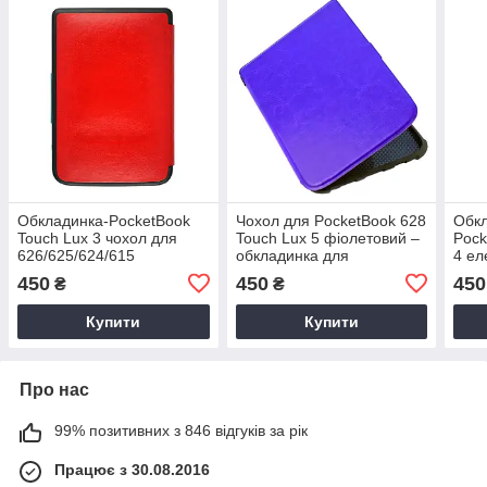
Обкладинка-PocketBook
Чохол для PocketBook 628
Обкл
Touch Lux 3 чохол для
Touch Lux 5 фіолетовий –
Pock
626/625/624/615
обкладинка для
4 ел
електронної книги – колір
електронної книги
фіол
450
450
450
₴
₴
червоний
Покетбук
Купити
Купити
Про нас
99% позитивних з 846 відгуків за рік
Працює з 30.08.2016