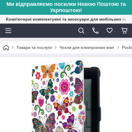
Ми відправляємо посилки Новою Поштою та
Укрпоштою!
Комп'ютерні комплектуючі та аксесуари для мобільних при
Товари та послуги
Чохли для електронних книг
Pock