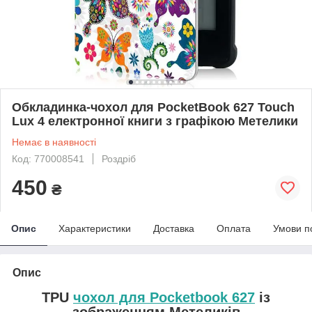
Обкладинка-чохол для PocketBook 627 Touch
Lux 4 електронної книги з графікою Метелики
Немає в наявності
Код: 770008541
Роздріб
450
₴
Опис
Характеристики
Доставка
Оплата
Умови п
Опис
TPU
чохол для Pocketbook 627
із
зображенням Метеликів