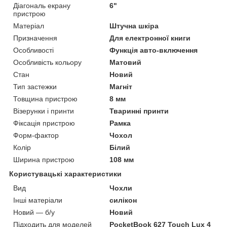
Діагональ екрану
6"
пристрою
Матеріал
Штучна шкіра
Призначення
Для електронної книги
Особливості
Функція авто-включення
Особливість кольору
Матовий
Стан
Новий
Тип застежки
Магніт
Товщина пристрою
8 мм
Візерунки і принти
Тваринні принти
Фіксація пристрою
Рамка
Форм-фактор
Чохол
Колір
Білий
Ширина пристрою
108 мм
Користувацькі характеристики
Вид
Чохли
Інші матеріали
силікон
Новий — б/у
Новий
Підходить для моделей
PocketBook 627 Touch Lux 4