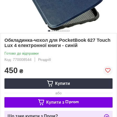
Обкладинка-чохол для PocketBook 627 Touch
Lux 4 електронної книги - синій
Готово до відправки
Код: 770008544
Роздріб
450
₴
Купити
або
Купити з
Що таке купити з Пром?