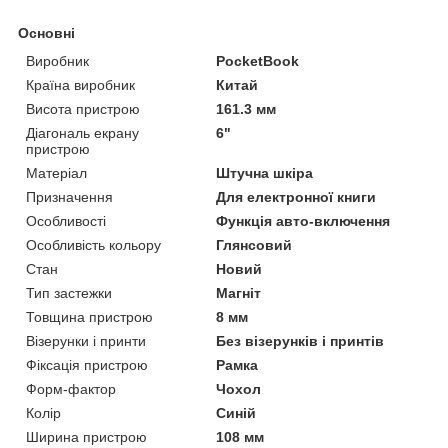
Основні
Виробник
PocketBook
Країна виробник
Китай
Висота пристрою
161.3 мм
Діагональ екрану
6"
пристрою
Матеріал
Штучна шкіра
Призначення
Для електронної книги
Особливості
Функція авто-включення
Особливість кольору
Глянсовий
Стан
Новий
Тип застежки
Магніт
Товщина пристрою
8 мм
Візерунки і принти
Без візерунків і принтів
Фіксація пристрою
Рамка
Форм-фактор
Чохол
Колір
Синій
Ширина пристрою
108 мм