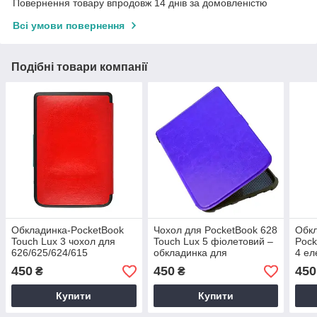
Повернення товару впродовж 14 днів за домовленістю
Всі умови повернення
Подібні товари компанії
Обкладинка-PocketBook
Чохол для PocketBook 628
Обкл
Touch Lux 3 чохол для
Touch Lux 5 фіолетовий –
Pock
626/625/624/615
обкладинка для
4 ел
електронної книги – колір
електронної книги
фіол
450
450
450
₴
₴
червоний
Покетбук
Купити
Купити