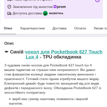
Замовлення під захистом
Доступна доставка
Опис
Характеристики
Доставка
Оплата
Умови п
Опис
✒ Синій
чохол для Pocketbook 627 Touch
Lux 4
- TPU обкладинка
З чудовим синім чохлом для Pocketbook 627 touch lux 4
вашим гаджетам не страшні ніякі неприємності. Він давно
став фаворитом колекції завдяки лаконічному виконання і
практичності. Готовий стати гідним атрибутом вашого іміджу.
Електронний девайс буде повністю захищений від усіх видів
дефектів і передчасного зносу. Обкладинка Pocketbook 627 із
зносостійкого поліуретану:
виріб має гумову окантовку ложемента і верхній
магнітик;