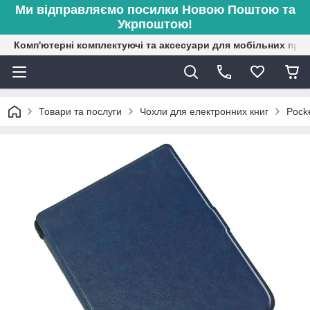
Ми відправляємо посилки Новою Поштою та
Укрпоштою!
Комп'ютерні комплектуючі та аксесуари для мобільних при
Товари та послуги
Чохли для електронних книг
Pock