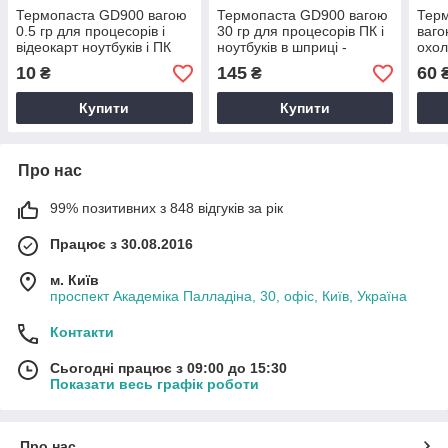
Термопаста GD900 вагою
Термопаста GD900 вагою
Тер
0.5 гр для процесорів і
30 гр для процесорів ПК і
ваго
відеокарт ноутбуків і ПК
ноутбуків в шприці -
охо
теплопровідність більше
ПК і
10
145
60
₴
₴
4.8 Вт/м-К
900-
Купити
Купити
Про нас
99% позитивних з 848 відгуків за рік
Працює з 30.08.2016
м. Київ
проспект Академіка Палладіна, 30, офіс, Київ, Україна
Контакти
Сьогодні працює з 09:00 до 15:30
Показати весь графік роботи
Про нас