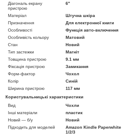
Діагональ екрану
6"
пристрою
Матеріал
Штучна шкіра
Призначення
Для електронної книги
Особливості
Функція авто-включення
Особливість кольору
Матовий
Стан
Новий
Тип застежки
Магніт
Товщина пристрою
9.1 мм
Фіксація пристрою
Замикання
Форм-фактор
Чохол
Колір
Синій
Ширина пристрою
117 мм
Користувальницькі характеристики
Вид
Чохли
Інші матеріали
пластик
Новий — б/у
Новий
Підходить для моделей
Amazon Kindle Paperwhite
1/2/3