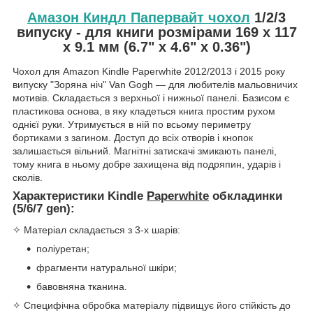
Амазон Киндл Папервайт чохол
1/2/3
випуску - для книги розмірами 169 x 117
x 9.1 мм (6.7" x 4.6" x 0.36")
Чохол для Amazon Kindle Paperwhite 2012/2013 і 2015 року
випуску "Зоряна ніч" Van Gogh — для любителів мальовничих
мотивів. Складається з верхньої і нижньої панелі. Базисом є
пластикова основа, в яку кладеться книга простим рухом
однієї руки. Утримується в ній по всьому периметру
бортиками з загином. Доступ до всіх отворів і кнопок
залишається вільний. Магнітні затискачі змикають панелі,
тому книга в ньому добре захищена від подряпин, ударів і
сколів.
Характеристики Kindle
Paperwhite
обкладинки
(5/6/7 gen):
✧ Матеріал складається з 3-х шарів:
поліуретан;
фрагменти натуральної шкіри;
бавовняна тканина.
✧ Специфічна обробка матеріалу підвищує його стійкість до