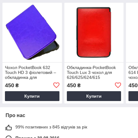
Чохол PocketBook 632
Обкладинка-PocketBook
Обкл
Touch HD 3 фіолетовий –
Touch Lux 3 чохол для
614 
обкладинка для
626/625/624/615
чохо
електронної книги
електронної книги – колір
Поке
450
450
450
₴
₴
Покетбук
червоний
Купити
Купити
Про нас
99% позитивних з 845 відгуків за рік
Працює з 30.08.2016