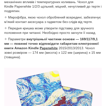
механічних впливів і температурних коливань. Чохол для
Kindle Paperwhite 1/2/3 щільний, міцний, нечутливий до тертя і
подряпин.
✧ Мікрофібра, якою чохол оброблений всередині, забезпечує
м'який контакт аксесуара з гаджетом без слідів від тертя.
✧ Передня кришка може утворити підставку для зручного
положення при читанні. Необхідно просто загнути її назад.
✧ Параметри
внутрішньої частини основи — 169/117/9,1
мм — повинні точно відповідати габаритам електронної
книги Amazon Kindle
Paperwhite
2015/2013/2013. Чохол
зовні розміром — 174 мм (висота) х 122 мм (ширина) х 15 мм
(товщина).