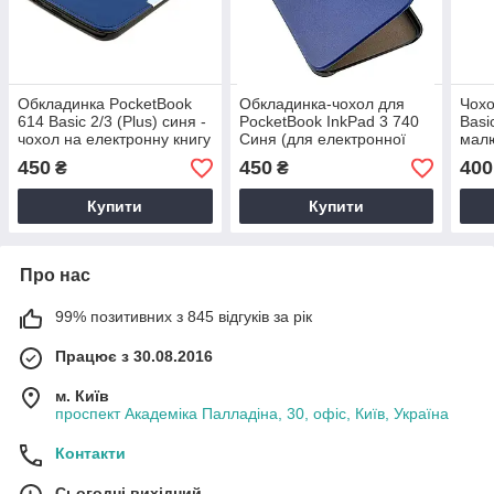
Обкладинка PocketBook
Обкладинка-чохол для
Чохо
614 Basic 2/3 (Plus) синя -
PocketBook InkPad 3 740
Basic
чохол на електронну книгу
Синя (для електронної
мал
Покетбук
книги PB740)
– об
450
450
400
₴
₴
елек
Поке
Купити
Купити
Про нас
99% позитивних з 845 відгуків за рік
Працює з 30.08.2016
м. Київ
проспект Академіка Палладіна, 30, офіс, Київ, Україна
Контакти
Сьогодні вихідний