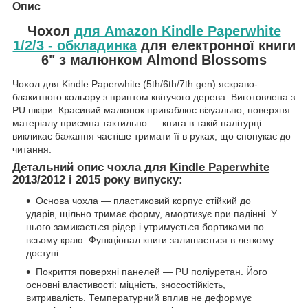
Опис
Чохол
для Amazon Kindle Paperwhite
1/2/3 - обкладинка
для електронної книги
6" з малюнком Almond Blossoms
Чохол для Kindle Paperwhite (5th/6th/7th gen) яскраво-
блакитного кольору з принтом квітучого дерева. Виготовлена з
PU шкіри. Красивий малюнок приваблює візуально, поверхня
матеріалу приємна тактильно — книга в такій палітурці
викликає бажання частіше тримати її в руках, що спонукає до
читання.
Детальний опис чохла для
Kindle Paperwhite
2013/2012 і 2015 року випуску:
Основа чохла — пластиковий корпус стійкий до
ударів, щільно тримає форму, амортизує при падінні. У
нього замикається рідер і утримується бортиками по
всьому краю. Функціонал книги залишається в легкому
доступі.
Покриття поверхні панелей — PU поліуретан. Його
основні властивості: міцність, зносостійкість,
витривалість. Температурний вплив не деформує