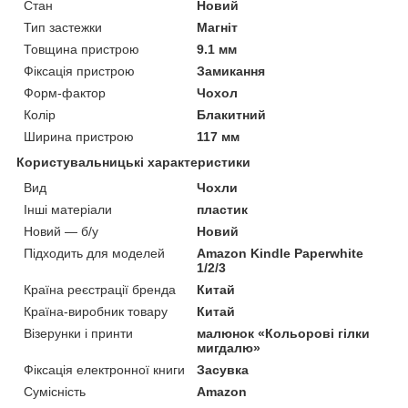
Стан
Новий
Тип застежки
Магніт
Товщина пристрою
9.1 мм
Фіксація пристрою
Замикання
Форм-фактор
Чохол
Колір
Блакитний
Ширина пристрою
117 мм
Користувальницькі характеристики
Вид
Чохли
Інші матеріали
пластик
Новий — б/у
Новий
Підходить для моделей
Amazon Kindle Paperwhite
1/2/3
Країна реєстрації бренда
Китай
Країна-виробник товару
Китай
Візерунки і принти
малюнок «Кольорові гілки
мигдалю»
Фіксація електронної книги
Засувка
Сумісність
Amazon