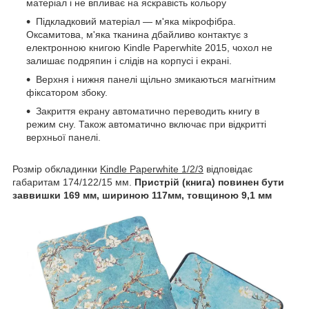
матеріал і не впливає на яскравість кольору
Підкладковий матеріал — м'яка мікрофібра.
Оксамитова, м'яка тканина дбайливо контактує з
електронною книгою Kindle Paperwhite 2015, чохол не
залишає подряпин і слідів на корпусі і екрані.
Верхня і нижня панелі щільно змикаються магнітним
фіксатором збоку.
Закриття екрану автоматично переводить книгу в
режим сну. Також автоматично включає при відкритті
верхньої панелі.
Розмір обкладинки
Kindle Paperwhite 1/2/3
відповідає
габаритам 174/122/15 мм.
Пристрій (книга) повинен бути
заввишки 169 мм, шириною 117мм, товщиною 9,1 мм