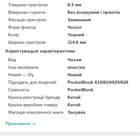
Товщина пристрою
8.3 мм
Візерунки і принти
Без візерунків і принтів
Фіксація пристрою
Замикання
Форм-фактор
Чохол
Колір
Чорний
Ширина пристрою
114.6 мм
Користувацькі характеристики
Вид
Чохли
Інші матеріали
пластик
Новий — б/у
Новий
Підходить для моделей
PocketBook 615/624/625/626
Сумісність
PocketBook
Країна реєстрації бренда
Китай
Країна-виробник товару
Китай
Фіксація електронної книги
Засувка
Приховати