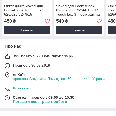
Обкладинка-чохол для
Чохол для PocketBook
Обкл
PocketBook Touch Lux 3
626/625/641/624/615/614
Touc
626/625/624/615 –
Touch Lux 3 – обкладинка
626/
малюнок Париж
Покетбук (Зоряна Ніч)
елек
450
540
450
₴
₴
чер
Купити
Купити
Про нас
99% позитивних з 845 відгуків за рік
Працює з 30.08.2016
м. Київ
проспект Академіка Палладіна, 30, офіс, Київ, Україна
Контакти
Сьогодні працює з 09:00 до 15:30
Показати весь графік роботи