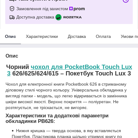
Замовлення під захистом
Доступна доставка
Опис
Характеристики
Доставка
Оплата
Умови п
Опис
Чорний
чохол для PocketBook Touch Lux
3
626/625/624/615 – Покетбук Touch Lux 3
Чохол для електронної книги Pocketbook 626 в стриманому
діловому стилі чорного кольору. Універсальна обкладинка у
вигляді папки - модель, що легко відкривається із замінника
шкіри високої якості. Верхнє покриття — поліуретан. Не
розтягується, не тріскається, не вигоряє.
Характеристики та додаткові параметри
обкладинки PB626:
Нижня кришка — тверда основа, в яку вставляється
Покетбук. Пластикова планка щільно утримує книгу по