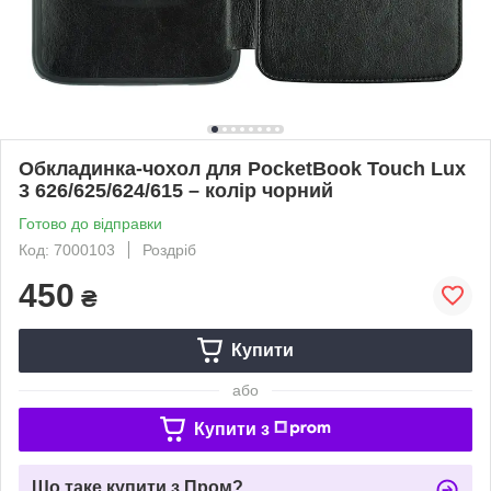
Обкладинка-чохол для PocketBook Touch Lux
3 626/625/624/615 – колір чорний
Готово до відправки
Код: 7000103
Роздріб
450
₴
Купити
або
Купити з
Що таке купити з Пром?