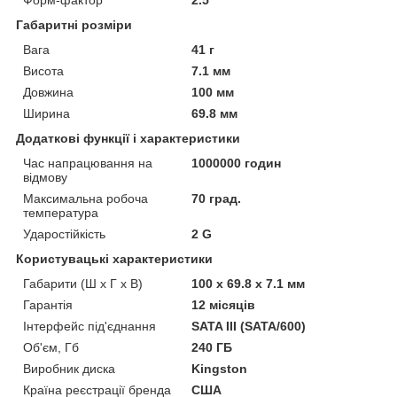
Форм-фактор
2.5"
Габаритні розміри
Вага
41 г
Висота
7.1 мм
Довжина
100 мм
Ширина
69.8 мм
Додаткові функції і характеристики
Час напрацювання на
1000000 годин
відмову
Максимальна робоча
70 град.
температура
Ударостійкість
2 G
Користувацькі характеристики
Габарити (Ш х Г х В)
100 х 69.8 х 7.1 мм
Гарантія
12 місяців
Інтерфейс під'єднання
SATA III (SATA/600)
Об'єм, Гб
240 ГБ
Виробник диска
Kingston
Країна реєстрації бренда
США