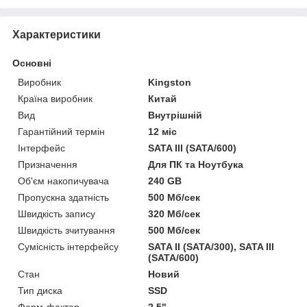
Характеристики
Основні
Виробник
Kingston
Країна виробник
Китай
Вид
Внутрішній
Гарантійний термін
12 міс
Інтерфейс
SATA III (SATA/600)
Призначення
Для ПК та Ноутбука
Об'єм накопичувача
240 GB
Пропускна здатність
500 Мб/сек
Швидкість запису
320 Мб/сек
Швидкість зчитування
500 Мб/сек
Сумісність інтерфейсу
SATA II (SATA/300), SATA III
(SATA/600)
Стан
Новий
Тип диска
SSD