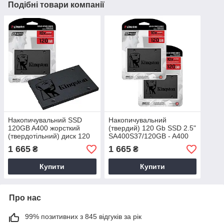
Подібні товари компанії
Накопичувальний SSD
Накопичувальний
120GB A400 жорсткий
(твердий) 120 Gb SSD 2.5"
(твердотільний) диск 120
SA400S37/120GB - A400
ГБ SATA3
твердотільний диск 120 ГБ
1 665
1 665
₴
₴
SA400S37/120GB 2.5"
Купити
Купити
Про нас
99% позитивних з 845 відгуків за рік