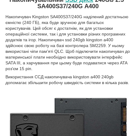
SA400S37/240G A400
Накопичувач Kingston SA400S37/240G наділений достатньою
ємністю (240 ГБ), яка буде зручною для багатьох
користувачів. Цей обсяг є достатнім, як для установки
операційної системи, так і для установки різних програмних
додатків та ігор. Накопичувач ssd 240gb kingston a400
здійснює свою роботу на базі контролера SM2259. У ньому
використані чіпи пам'яті QLC. Щоб підключити накопичувач до
материнської плати необхідно використовувати інтерфейс
SATA III, а харчування при цьому буде подаватися через ATA
роз'єм 15 pin.
Використання ССД накопичувача kingston a400 240gb
допомагає збільшити робочу швидкість системи в кілька разів.