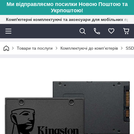
Ми відправляємо посилки Новою Поштою та
Укрпоштою!
Комп'ютерні комплектуючі та аксесуари для мобільних при
Товари та послуги
Комплектуючі до комп'ютерів
SSD