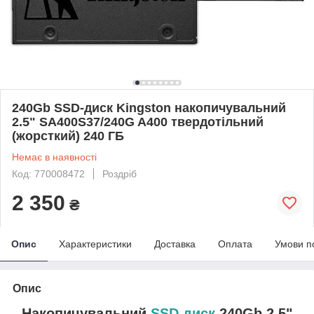
240Gb SSD-диск Kingston накопичувальний
2.5" SA400S37/240G A400 твердотільний
(жорсткий) 240 ГБ
Немає в наявності
Код: 770008472
Роздріб
2 350
₴
Опис
Характеристики
Доставка
Оплата
Умови п
Опис
Накопичувальний
SSD диск
240Gb 2.5"