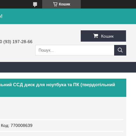
Кошик
!
Кошик
0 (93) 197-28-66
льний ССД диск для ноутбука та ПК (твердотільний
Код:
770008639