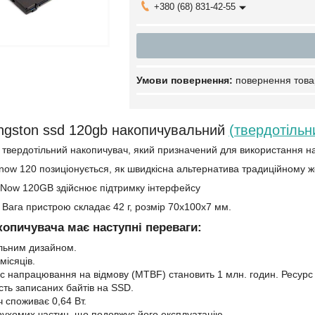
+380 (68) 831-42-55
повернення това
ngston ssd 120gb накопичувальний
(твердотільн
 твердотільний накопичувач, який призначений для використання н
now 120 позиціонується, як швидкісна альтернатива традиційному ж
Now 120GB здійснює підтримку інтерфейсу
с). Вага пристрою складає 42 г, розмір 70х100х7 мм.
копичувача має наступні переваги:
льним дизайном.
місяців.
с напрацювання на відмову (MTBF) становить 1 млн. годин.
Ресурс
ість записаних байтів на SSD.
 споживає 0,64 Вт.
 рухомих частин, що подовжує його експлуатацію.