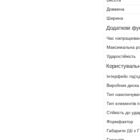
Висота
Довжина
Ширина
Додаткові фун
Час напрацюван
Максимальна р
Ударостійкість
Користувальн
Інтерфейс під'
Виробник диска
Тип накопичува
Тип елементів п
Стійкість до уд
Формфактор
Габарити (Ш х Г
Гарантія