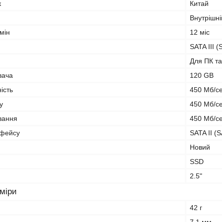
к
Китай
Внутрішні
мін
12 міс
SATA III 
Для ПК та
вача
120 GB
ість
450 Мб/с
у
450 Мб/с
вання
450 Мб/с
рфейсу
SATA II (
Новий
SSD
2.5"
зміри
42 г