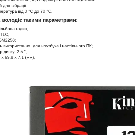
 для вібрації.
ература від 0 °С до 70 °
С.
к володіє такими параметрами:
ільйона годин;
 TLC;
 SM2258;
 використання: для ноутбука і настільного ПК;
 диску: 2.5 ";
 x 69,8 x 7,1 (мм);