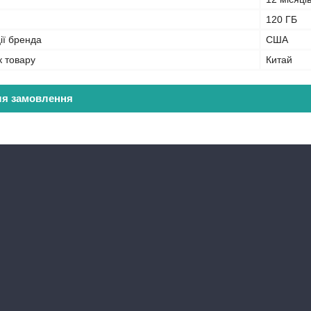
120 ГБ
ії бренда
США
к товару
Китай
ля замовлення