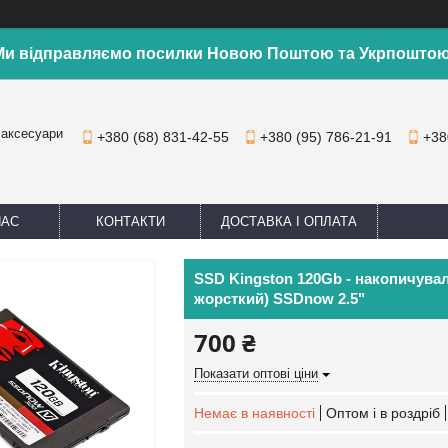
Ми відправляємо посилки Новою Поштою та Укрпоштою
 аксесуари
+380 (68) 831-42-55
+380 (95) 786-21-91
+38
НАС
КОНТАКТИ
ДОСТАВКА І ОПЛАТА
SSD Kingston 120Gb - накопичува
жорсткий) SSDnow 2.5"
700 ₴
Показати оптові ціни
Немає в наявності
Оптом і в роздріб