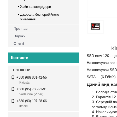
Хаби та кардрідери
Джерела безперебійного
живлення
Про нас
Відгуки
Статті
Ki
SSD now 120 - це
Контакти
Накопичувач ssd 
Накопичувач SSD
SATA III (6 Гбіт/
+380 (68) 831-42-55
Kyivstar
Даний вид на
+380 (95) 786-21-91
Володіє сти
Vodafone (Viber)
Гарантія 12 
+380 (93) 197-28-66
Середній ча
lifecell
загальну кільк
Накопичувач
Відсутність