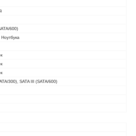
й
(SATA/600)
 Ноутбука
ек
ек
ек
SATA/300), SATA III (SATA/600)