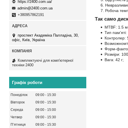
https://2400.com.ua/
Невразливий
admin@2400.com.ua
Робоча темп
+380957862191
Так само дис
MTBF: 1.5 м
Тип пам'яті:
проспект Академіка Палладіна, 30,
Контролер:
офіс, Київ, Україна
Возможномть
Форм-фактор
Розміри: 100
Вага: 42 г;
Комплектуючі для комп'ютерної
техніки 2400
Графік роботи
Понеділок
09:00
15:30
Вівторок
09:00
15:30
Середа
09:00
15:00
Четвер
09:00
15:30
Пʼятниця
09:00
15:30