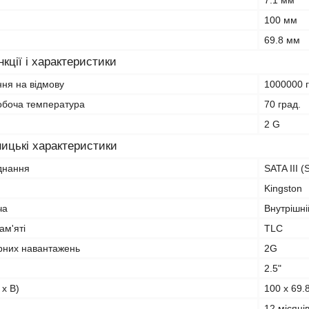
7.1 мм
100 мм
69.8 мм
кції і характеристики
ня на відмову
1000000 
обоча температура
70 град.
2 G
ицькі характеристики
єднання
SATA III 
Kingston
ча
Внутрішні
ам'яті
TLC
арних навантажень
2G
2.5"
 х В)
100 х 69.
12 місяці