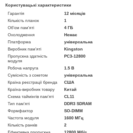
Користувацькі характеристики
Гарантія
12 місяців
Кількість планок
1
Об'єм пам'яті
4 ГБ
Охолодження
Немає
Платформа
універсальна
Виробник пам'яті
Kingston
Пропускна здатність
PC3-12800
модуля
Робоча напруга
1.5 В
Сумісність з сокетом
універсальна
Країна реєстрації бренда
США
Країна-виробник товару
Китай
Схема таймінгів пам'яті
CL11
Тип пам'яті
DDR3 SDRAM
Формфактор
SO-DIMM
Частота модуля
1600 МГц
Кількість ранків
2
Ефективна пропускна
12800 Мб/с