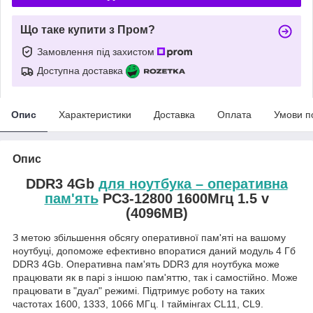
Що таке купити з Пром?
Замовлення під захистом
Доступна доставка
Опис
Характеристики
Доставка
Оплата
Умови п
Опис
DDR3 4Gb
для ноутбука – оперативна
пам'ять
PC3-12800 1600Мгц 1.5 v
(4096MB)
З метою збільшення обсягу оперативної пам'яті на вашому
ноутбуці, допоможе ефективно впоратися даний модуль 4 Гб
DDR3 4Gb. Оперативна пам'ять DDR3 для ноутбука може
працювати як в парі з іншою пам'яттю, так і самостійно. Може
працювати в "дуал" режимі. Підтримує роботу на таких
частотах 1600, 1333, 1066 МГц. І таймінгах CL11, CL9.