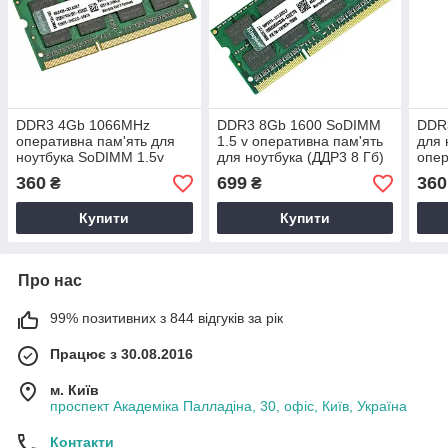
DDR3 4Gb 1066MHz
DDR3 8Gb 1600 SoDIMM
DDR
оперативна пам'ять для
1.5 v оперативна пам'ять
для 
ноутбука SoDIMM 1.5v
для ноутбука (ДДР3 8 Гб)
опер
PC3-8500 ДДР3 4 Гб
PC3-12800 8192MB
409
360
699
360
₴
₴
KVR1066D3S7/4G
KVR16S11/8
4 Гб
Купити
Купити
Про нас
99% позитивних з 844 відгуків за рік
Працює з 30.08.2016
м. Київ
проспект Академіка Палладіна, 30, офіс, Київ, Україна
Контакти