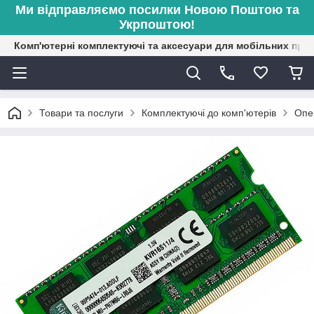
Ми відправляємо посилки Новою Поштою та
Укрпоштою!
Комп'ютерні комплектуючі та аксесуари для мобільних при
Товари та послуги
Комплектуючі до комп'ютерів
Опе