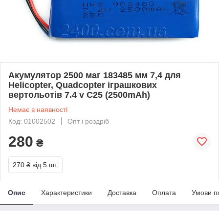
Акумулятор 2500 маг 183485 мм 7,4 для
Helicopter, Quadcopter іграшкових
вертольотів 7.4 v C25 (2500mAh)
Немає в наявності
Код: 01002502
Опт і роздріб
280
₴
270 ₴
від 5 шт.
Опис
Характеристики
Доставка
Оплата
Умови п