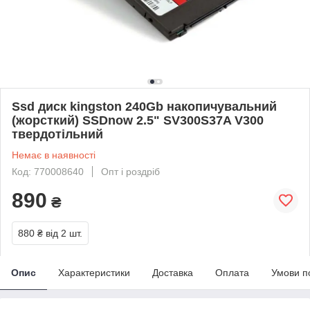
Ssd диск kingston 240Gb накопичувальний
(жорсткий) SSDnow 2.5" SV300S37A V300
твердотільний
Немає в наявності
Код: 770008640
Опт і роздріб
890
₴
880 ₴
від 2 шт.
Опис
Характеристики
Доставка
Оплата
Умови п