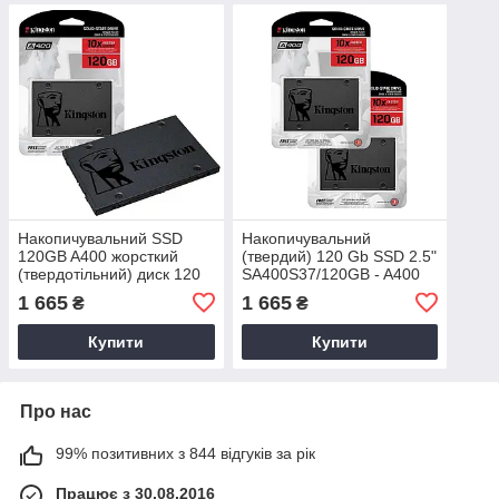
Накопичувальний SSD
Накопичувальний
120GB A400 жорсткий
(твердий) 120 Gb SSD 2.5"
(твердотільний) диск 120
SA400S37/120GB - A400
ГБ SATA3
твердотільний диск 120 ГБ
1 665
1 665
₴
₴
SA400S37/120GB 2.5"
Купити
Купити
Про нас
99% позитивних з 844 відгуків за рік
Працює з 30.08.2016