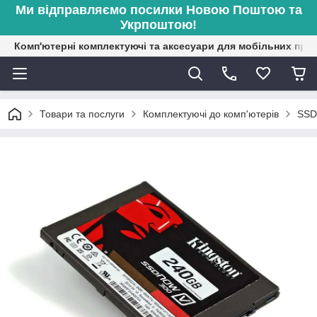
Ми відправляємо посилки Новою Поштою та
Укрпоштою!
Комп'ютерні комплектуючі та аксесуари для мобільних при
Товари та послуги
Комплектуючі до комп'ютерів
SSD