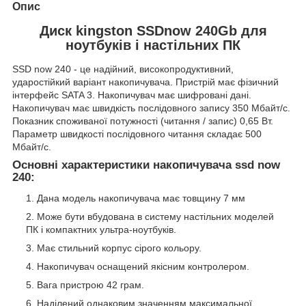
Опис
Диск kingston SSDnow 240Gb для
ноутбуків і настільних ПК
SSD now 240 - це надійний, високопродуктивний,
ударостійкий варіант накопичувача. Пристрій має фізичний
інтерфейс SATA 3. Накопичувач має шифровані дані.
Накопичувач має швидкість послідовного запису 350 Мбайт/с.
Показник споживаної потужності (читання / запис) 0,65 Вт.
Параметр швидкості послідовного читання складає 500
Мбайт/с.
Основні характеристики накопичувача ssd now
240:
Дана модель накопичувача має товщину 7 мм
Може бути вбудована в систему настільних моделей
ПК і компактних ультра-ноутбуків.
Має стильний корпус сірого кольору.
Накопичувач оснащений якісним контролером.
Вага пристрою 42 грам.
Наділений однаковим значенням максимальної