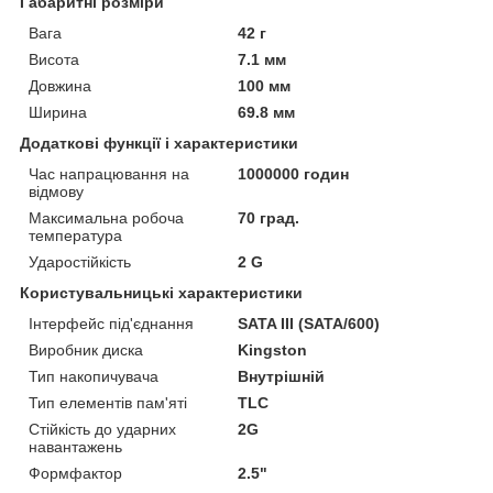
Габаритні розміри
Вага
42 г
Висота
7.1 мм
Довжина
100 мм
Ширина
69.8 мм
Додаткові функції і характеристики
Час напрацювання на
1000000 годин
відмову
Максимальна робоча
70 град.
температура
Ударостійкість
2 G
Користувальницькі характеристики
Інтерфейс під'єднання
SATA III (SATA/600)
Виробник диска
Kingston
Тип накопичувача
Внутрішній
Тип елементів пам'яті
TLC
Стійкість до ударних
2G
навантажень
Формфактор
2.5"