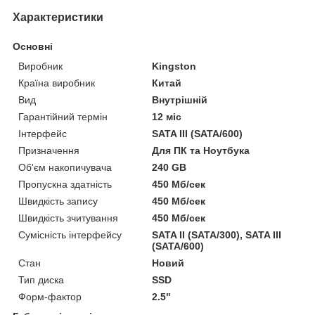
Характеристики
Основні
Виробник
Kingston
Країна виробник
Китай
Вид
Внутрішній
Гарантійний термін
12 міс
Інтерфейс
SATA III (SATA/600)
Призначення
Для ПК та Ноутбука
Об'єм накопичувача
240 GB
Пропускна здатність
450 Мб/сек
Швидкість запису
450 Мб/сек
Швидкість зчитування
450 Мб/сек
Сумісність інтерфейсу
SATA II (SATA/300), SATA III
(SATA/600)
Стан
Новий
Тип диска
SSD
Форм-фактор
2.5"