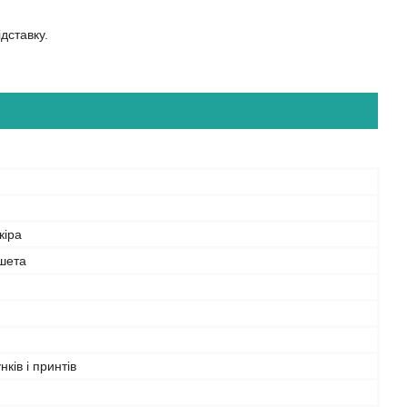
дставку.
кіра
шета
нків і принтів