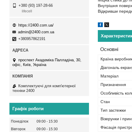
Міцна стійка до п
Внутрішня повер
+380 (93) 197-28-66
Відкривши передню
lifecell
https://2400.com.ua/
admin@2400.com.ua
Характеристи
+380957862191
Основні
Країна виробни
проспект Академіка Палладіна, 30,
офіс, Київ, Україна
Діагональ екра
Матеріал
Призначення
Комплектуючі для комп'ютерної
техніки 2400
Особливість кол
Стан
Графік роботи
Тип застежки
Візерунки і прин
Понеділок
09:00
15:30
Фіксація прист
Вівторок
09:00
15:30