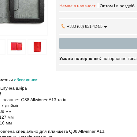
Немає в наявності
Оптом і в роздріб
+380 (68) 831-42-55
повернення това
ристики
обкладинки
:
штучна шкіра
й
 планшет Q88 Allwinner A13 та ін.
 7 дюймів
89 мм
127 мм
16 мм
овлена спеціально для планшета Q88 Allwinner A13.