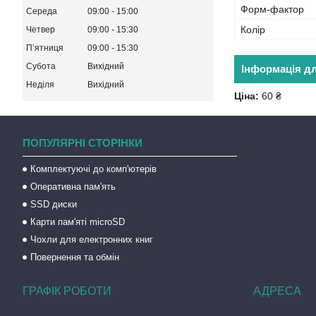
Форм-фактор
Середа
09:00
15:00
Колір
Четвер
09:00
15:30
Пʼятниця
09:00
15:30
Субота
Вихідний
Інформація д
Неділя
Вихідний
Ціна:
60 ₴
ПОПУЛЯРНІ СТОРІНКИ
Комплектуючі до комп'ютерів
Оперативна пам'ять
SSD диски
Карти пам'яті microSD
Чохли для електронних книг
Повернення та обмін
ГРАФІК РОБОТИ