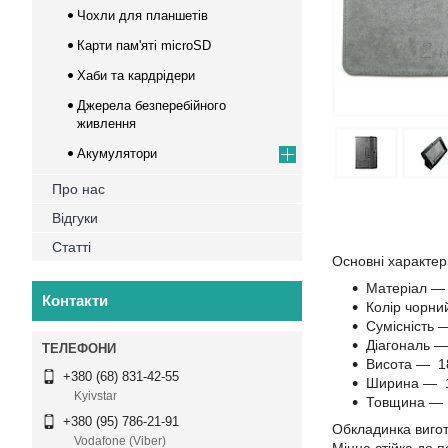
Чохли для планшетів
Карти пам'яті microSD
Хаби та кардрідери
Джерела безперебійного
живлення
Акумулятори
Про нас
Відгуки
Статті
Основні характе
Матеріал — 
Контакти
Колір чорни
Сумісність —
Діагональ —
Висота — 1
+380 (68) 831-42-55
Ширина — 
Kyivstar
Товщина — 
+380 (95) 786-21-91
Обкладинка вигот
Vodafone (Viber)