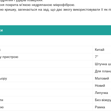
одряпин і ударів поверхня.
хня покрита м'якою недряпаною мікрофіброю.
 кришку, загинається на зад, що дає змогу використовувати її як пі
ки
к
Китай
ну пристрою
7"
Штучна ш
Для план
ьору
Матовий
Новий
Липучка
ти
Без візеру
рою
Рамка