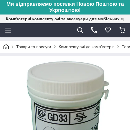
Ми відправляємо посилки Новою Поштою та
Укрпоштою!
Комп'ютерні комплектуючі та аксесуари для мобільних при
Товари та послуги
Комплектуючі до комп'ютерів
Тер