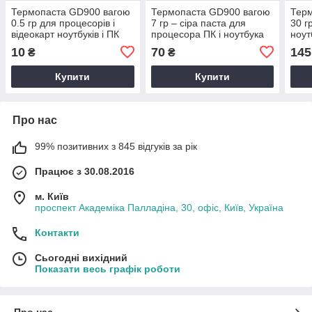
Термопаста GD900 вагою
Термопаста GD900 вагою
Тер
0.5 гр для процесорів і
7 гр – сіра паста для
30 г
відеокарт ноутбуків і ПК
процесора ПК і ноутбука
ноут
(у шприці) 4.8 вт/мк
тепл
10
70
145
₴
₴
4.8 
Купити
Купити
Про нас
99% позитивних з 845 відгуків за рік
Працює з 30.08.2016
м. Київ
проспект Академіка Палладіна, 30, офіс, Київ, Україна
Контакти
Сьогодні вихідний
Показати весь графік роботи
Про нас