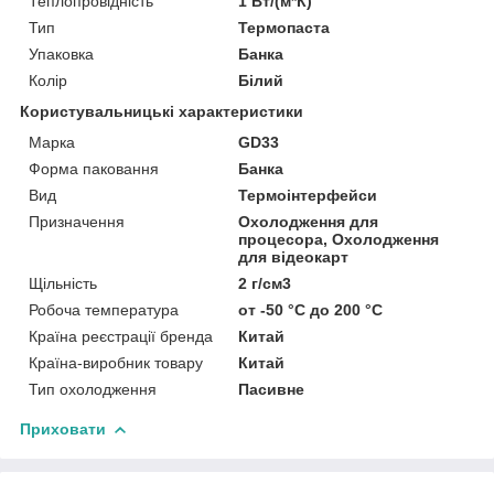
Теплопровідність
1 Вт/(м*К)
Тип
Термопаста
Упаковка
Банка
Колір
Білий
Користувальницькі характеристики
Марка
GD33
Форма паковання
Банка
Вид
Термоінтерфейси
Призначення
Охолодження для
процесора, Охолодження
для відеокарт
Щільність
2 г/см3
Робоча температура
от -50 °C до 200 °C
Країна реєстрації бренда
Китай
Країна-виробник товару
Китай
Тип охолодження
Пасивне
Приховати