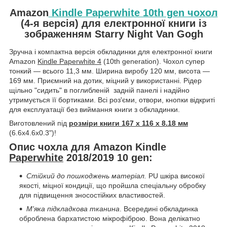
Amazon
Kindle Paperwhite 10th gen чохол
(4-я версія) для електронної книги із
зображенням Starry Night Van Gogh
Зручна і компактна версія обкладинки для електронної книги
Amazon
Kindle Paperwhite 4
(10th generation). Чохол супер
тонкий — всього 11,3 мм. Ширина виробу 120 мм, висота —
169 мм. Приємний на дотик, міцний у використанні. Рідер
щільно "сидить" в поглибленій задній панелі і надійно
утримується її бортиками. Всі роз'єми, отвори, кнопки відкриті
для експлуатації без виймання книги з обкладинки.
Виготовлений під
розміри книги 167 х 116 х 8.18 мм
(6.6x4.6x0.3")!
Опис чохла для Amazon Kindle
Paperwhite
2018/2019 10 gen:
Стійкий до пошкоджень матеріал.
PU шкіра високої
якості, міцної кондиції, що пройшла спеціальну обробку
для підвищення зносостійких властивостей.
М'яка підкладкова тканина
. Всередині обкладинка
оброблена бархатистою мікрофіброю. Вона делікатно