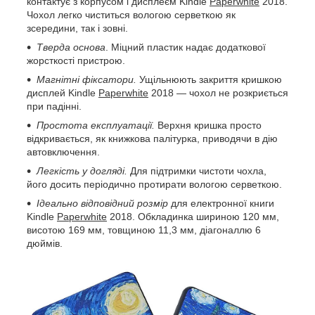
контактує з корпусом і дисплеєм Kindle
Paperwhite
2018.
Чохол легко чиститься вологою серветкою як
зсередини, так і зовні.
Тверда основа
. Міцний пластик надає додаткової
жорсткості пристрою.
Магнітні фіксатори.
Ущільнюють закриття кришкою
дисплей Kindle
Paperwhite
2018 — чохол не розкриється
при падінні.
Простота експлуатації.
Верхня кришка просто
відкривається, як книжкова палітурка, приводячи в дію
автовключення.
Легкість у догляді.
Для підтримки чистоти чохла,
його досить періодично протирати вологою серветкою.
Ідеально відповідний розмір
для електронної книги
Kindle
Paperwhite
2018. Обкладинка шириною 120 мм,
висотою 169 мм, товщиною 11,3 мм, діагоналлю 6
дюймів.