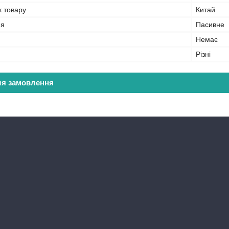
к товару
Китай
ня
Пасивне
Немає
Різні
ля замовлення