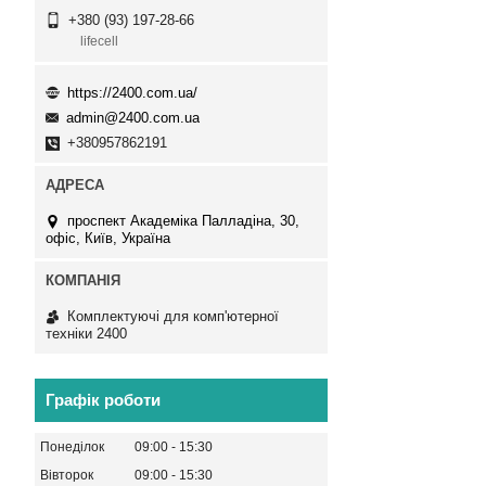
+380 (93) 197-28-66
lifecell
https://2400.com.ua/
admin@2400.com.ua
+380957862191
проспект Академіка Палладіна, 30,
офіс, Київ, Україна
Комплектуючі для комп'ютерної
техніки 2400
Графік роботи
Понеділок
09:00
15:30
Вівторок
09:00
15:30