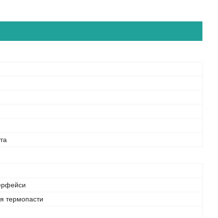
та
ерфейси
я термопасти