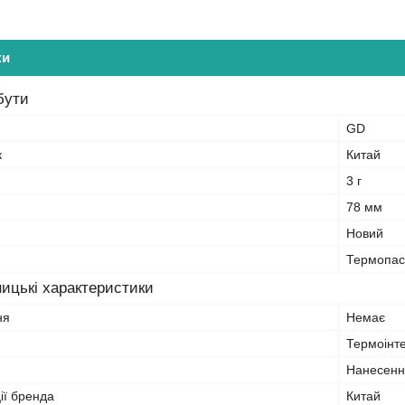
ки
бути
GD
к
Китай
3 г
78 мм
Новий
Термопас
ицькі характеристики
ня
Немає
Термоінт
Нанесенн
ії бренда
Китай