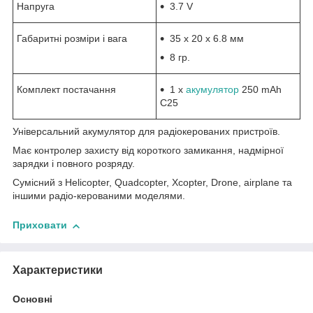
Напруга
3.7 V
Габаритні розміри і вага
35 x 20 x 6.8 мм
8 гр.
Комплект постачання
1 x
акумулятор
250 mAh
C25
Універсальний акумулятор для радіокерованих пристроїв.
Має контролер захисту від короткого замикання, надмірної
зарядки і повного розряду.
Сумісний з Helicopter, Quadcopter, Xcopter, Drone, airplane та
іншими радіо-керованими моделями.
Приховати
Характеристики
Основні