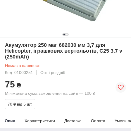
Акумулятор 250 маг 682030 мм 3,7 для
Helicopter, іграшкових вертольотів, C25 3.7 v
(250mAh)
Немає в наявності
Код: 01000251
Опт і роздріб
75
₴
Мінімальна сума замовлення на сайті — 100 ₴
70 ₴
від 5 шт.
Опис
Характеристики
Доставка
Оплата
Умови п