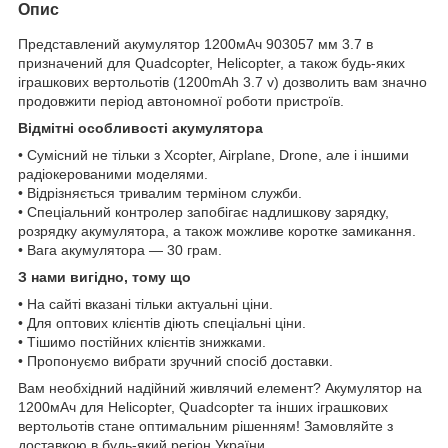
Опис
Представлений акумулятор 1200мАч 903057 мм 3.7 в
призначений для Quadcopter, Helicopter, а також будь-яких
іграшкових вертольотів (1200mAh 3.7 v) дозволить вам значно
продовжити період автономної роботи пристроїв.
Відмітні особливості акумулятора
• Сумісний не тільки з Xcopter, Airplane, Drone, але і іншими
радіокерованими моделями.
• Відрізняється тривалим терміном служби.
• Спеціальний контролер запобігає надлишкову зарядку,
розрядку акумулятора, а також можливе коротке замикання.
• Вага акумулятора — 30 грам.
З нами вигідно, тому що
• На сайті вказані тільки актуальні ціни.
• Для оптових клієнтів діють спеціальні ціни.
• Тішимо постійних клієнтів знижками.
• Пропонуємо вибрати зручний спосіб доставки.
Вам необхідний надійний живлячий елемент? Акумулятор на
1200мАч для Helicopter, Quadcopter та інших іграшкових
вертольотів стане оптимальним рішенням! Замовляйте з
доставкою в будь-який регіон України.