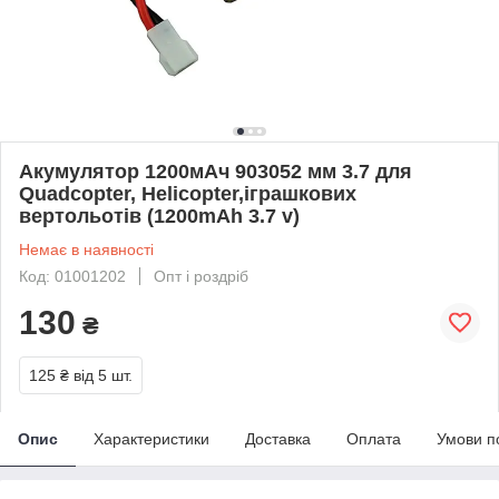
Акумулятор 1200мАч 903052 мм 3.7 для
Quadcopter, Helicopter,іграшкових
вертольотів (1200mAh 3.7 v)
Немає в наявності
Код: 01001202
Опт і роздріб
130
₴
125 ₴
від 5 шт.
Опис
Характеристики
Доставка
Оплата
Умови п