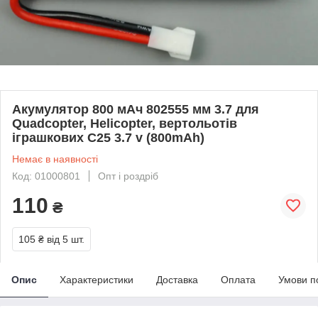
Акумулятор 800 мАч 802555 мм 3.7 для
Quadcopter, Helicopter, вертольотів
іграшкових C25 3.7 v (800mAh)
Немає в наявності
Код: 01000801
Опт і роздріб
110
₴
105 ₴
від 5 шт.
Опис
Характеристики
Доставка
Оплата
Умови п