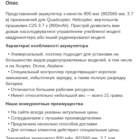
Опис
Представлений акумулятор з ємністю 800 маг (802560 мм, 3.7
в) призначений для Quadcopter, Helicopter, вертольотів
іграшкових C25 3.7 v (800mAh). Пристрій дозволить вам
довше насолоджуватися управлінням улюбленої моделі
квадрокоптера або інший радіокерованої моделі.
Характерні особливості акумулятора
• Универсальный, поэтому подходит для установки на
большинство видов радиоуправляемых моделей, в том числе
и на Xcopter, Drone, Airplane.
• Специальный контроллер предотвращает короткое
замыкание, избыточную зарядку, а также полную разрядку
батареи.
• Отличается большим рабочим ресурсом.
• Имеет относительно небольшой вес — всего 21 грама.
Наши конкурентные преимущества
• На сайте всегда указаны актуальные цены.
• Сотрудничаем с лучшими производителями.
• Предлагаем несколько способов доставки.
• Для оптовых клиентов действуют специальные цены.
Замовляйте акумулятор 800 мАч, 802560 мм, 3.7 для