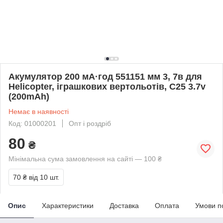
Акумулятор 200 мА·год 551151 мм 3, 7в для
Helicopter, іграшкових вертольотів, C25 3.7v
(200mAh)
Немає в наявності
Код: 01000201
Опт і роздріб
80
₴
Мінімальна сума замовлення на сайті — 100 ₴
70 ₴
від 10 шт.
Опис
Характеристики
Доставка
Оплата
Умови п