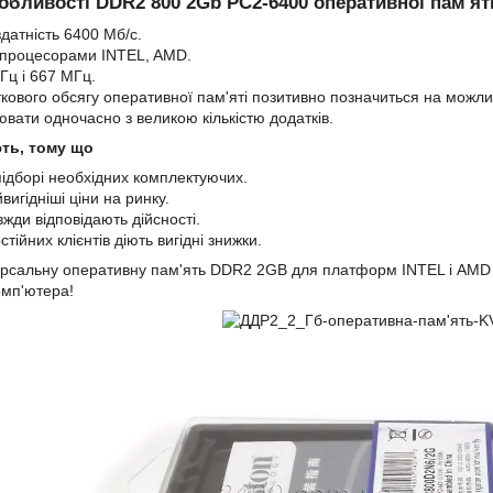
собливості DDR2 800 2Gb PC2-6400 оперативної пам'я
датність 6400 Мб/с.
а процесорами INTEL, AMD.
Гц і 667 МГц.
ткового обсягу оперативної пам'яті позитивно позначиться на можл
ювати одночасно з великою кількістю додатків.
ть, тому що
ідборі необхідних комплектуючих.
игідніші ціни на ринку.
авжди відповідають дійсності.
стійних клієнтів діють вигідні знижки.
ерсальну оперативну пам'ять DDR2 2GB для платформ INTEL і AM
омп'ютера!