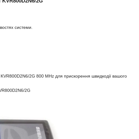
ті KVR800D2N6/2G
ивостях системи.
D KVR800D2N6/2G 800 MHz для прискорення швидкодії вашого