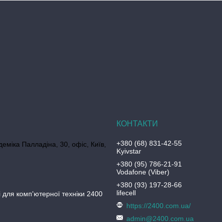
+380 (68) 831-42-55
еміка Палладіна, 30, офіс, Київ,
Kyivstar
+380 (95) 786-21-91
Vodafone (Viber)
+380 (93) 197-28-66
lifecell
 для комп'ютерної техніки 2400
https://2400.com.ua/
admin@2400.com.ua