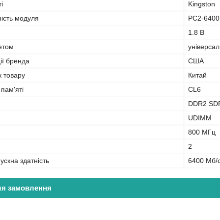
і
Kingston
ність модуля
PC2-6400
1.8 B
кетом
універса
ії бренда
США
к товару
Китай
 пам'яті
CL6
DDR2 SD
UDIMM
800 МГц
2
ускна здатність
6400 Мб/
ля замовлення