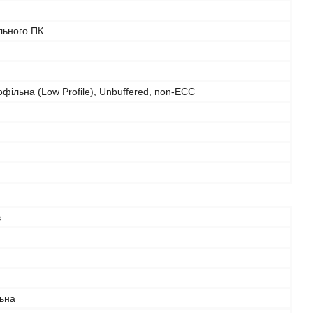
льного ПК
фільна (Low Profile), Unbuffered, non-ECC
в
льна