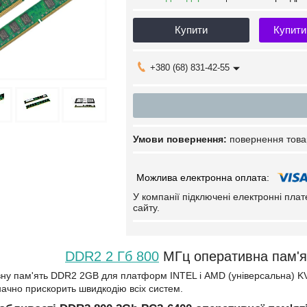
Купити
Купити
+380 (68) 831-42-55
повернення това
У компанії підключені електронні пла
сайту.
DDR2 2 Гб 800
МГц оперативна пам'ят
ну пам'ять DDR2 2GB для платформ INTEL і AMD (універсальна) KV
ачно прискорить швидкодію всіх систем.