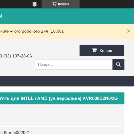
Кошик
!
йближчого робочого дня (10.08).
Кошик
0 (93) 197-28-66
'ять для INTEL і AMD (універсальна) KVR800D2N6/2G
б
Код:
5002021