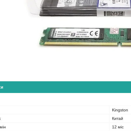
ки
Kingston
к
Китай
мін
12 міс