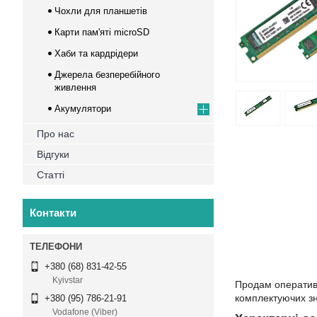
Чохли для планшетів
Карти пам'яті microSD
Хаби та кардрідери
Джерела безперебійного
живлення
Акумулятори
Про нас
Відгуки
Статті
Контакти
+380 (68) 831-42-55
Kyivstar
Продам оператив
комплектуючих зн
+380 (95) 786-21-91
Vodafone (Viber)