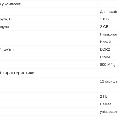
в у комплекті
1
Для насті
руга, В
1.8 В
одуля
2 GB
Низькопро
Новий
 пам'яті
DDR2
DIMM
800 МГц
і характеристики
12 місяці
1
2 ГБ
Немає
універса