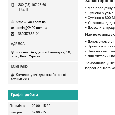
Характерні о
+380 (93) 197-28-66
• Має пропускну з
lifecell
• Сумісна з усім
• Сумісна з 800 М
https://2400.com.ua/
• Установка дода
• Дозволить прац
admin@2400.com.ua
+380957862191
Нас рекомендую
• Допоможемо у п
• Пропонуємо найв
• Ціни на сайті з
проспект Академіка Палладіна, 30,
• Для оптових і по
офіс, Київ, Україна
Замовляйте унів
персонального к
Комплектуючі для комп'ютерної
техніки 2400
Графік роботи
Понеділок
09:00
15:30
Вівторок
09:00
15:30