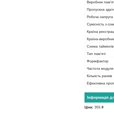
Виробник пам'ят
Пропускна здат
Робоча напруга
Сумісність з со
Країна реєстрац
Країна-виробни
Схема таймінгів
Тип пам'яті
Формфактор
Частота модуля
Кількість ранків
Ефективна проп
Інформація д
Ціна:
355 ₴