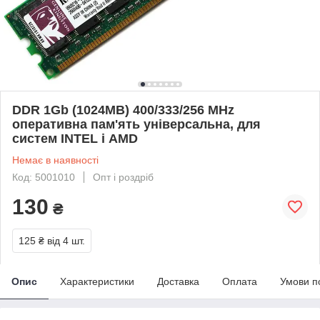
DDR 1Gb (1024MB) 400/333/256 MHz
оперативна пам'ять універсальна, для
систем INTEL і AMD
Немає в наявності
Код: 5001010
Опт і роздріб
130
₴
125 ₴
від 4 шт.
Опис
Характеристики
Доставка
Оплата
Умови п