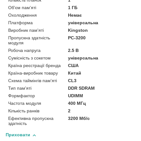
Кількість планок
1
Об'єм пам'яті
1 ГБ
Охолодження
Немає
Платформа
універсальна
Виробник пам'яті
Kingston
Пропускна здатність
PC-3200
модуля
Робоча напруга
2.5 В
Сумісність з сокетом
універсальна
Країна реєстрації бренда
США
Країна-виробник товару
Китай
Схема таймінгів пам'яті
CL3
Тип пам'яті
DDR SDRAM
Формфактор
UDIMM
Частота модуля
400 МГц
Кількість ранків
2
Ефективна пропускна
3200 Мб/с
здатність
Приховати