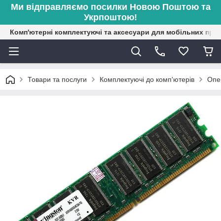
Ми відправляємо посилки Новою Поштою та
Укрпоштою!
Комп'ютерні комплектуючі та аксесуари для мобільних при
Товари та послуги
Комплектуючі до комп'ютерів
Опе