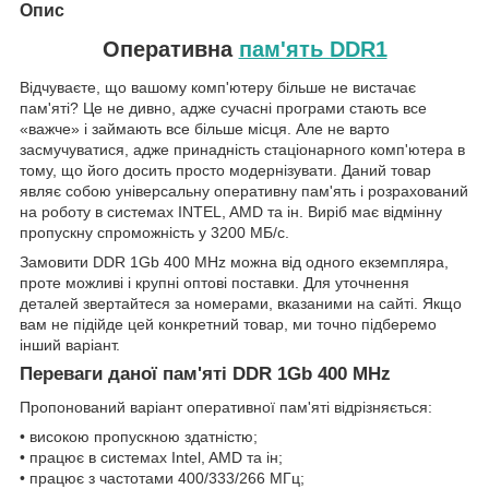
Опис
Оперативна
пам'ять DDR1
Відчуваєте, що вашому комп'ютеру більше не вистачає
пам'яті? Це не дивно, адже сучасні програми стають все
«важче» і займають все більше місця. Але не варто
засмучуватися, адже принадність стаціонарного комп'ютера в
тому, що його досить просто модернізувати. Даний товар
являє собою універсальну оперативну пам'ять і розрахований
на роботу в системах INTEL, AMD та ін. Виріб має відмінну
пропускну спроможність у 3200 МБ/с.
Замовити DDR 1Gb 400 MHz можна від одного екземпляра,
проте можливі і крупні оптові поставки. Для уточнення
деталей звертайтеся за номерами, вказаними на сайті. Якщо
вам не підійде цей конкретний товар, ми точно підберемо
інший варіант.
Переваги даної пам'яті DDR 1Gb 400 MHz
Пропонований варіант оперативної пам'яті відрізняється:
• високою пропускною здатністю;
• працює в системах Intel, AMD та ін;
• працює з частотами 400/333/266 МГц;