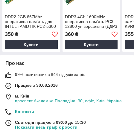
DDR2 2GB 667Mhz
DDR3 4Gb 1600MHz
DDR
оперативна пам'ять для
оперативна пам'ять PC3-
пам'
INTEL і AMD ПК PC2-5300
12800 універсальна (ДДР3
KVR
4Гб) для INTEL і AMD AVIS
800M
350
360
355
₴
₴
DDR3-1600 4096MB
ДДР2
Гб)
Купити
Купити
Про нас
99% позитивних з 844 відгуків за рік
Працює з 30.08.2016
м. Київ
проспект Академіка Палладіна, 30, офіс, Київ, Україна
Контакти
Сьогодні працює з 09:00 до 15:30
Показати весь графік роботи