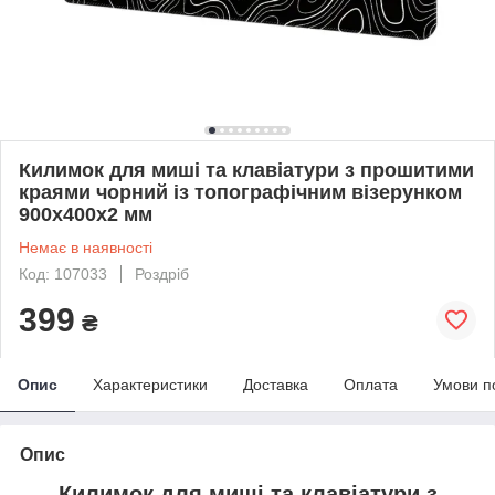
Килимок для миші та клавіатури з прошитими
краями чорний із топографічним візерунком
900х400х2 мм
Немає в наявності
Код: 107033
Роздріб
399
₴
Опис
Характеристики
Доставка
Оплата
Умови п
Опис
Килимок для миші та клавіатури з