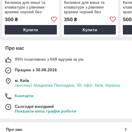
Килимок для миші та
Килимок для миші та
Кили
клавіатури з рівними
клавіатури з рівними
клав
краями чорний без
краями чорний без
края
малюнка 600х300х3 мм
малюнка 800х400х3 мм
мал
300
350
500
₴
₴
Купити
Купити
Про нас
99% позитивних з 848 відгуків за рік
Працює з 30.08.2016
м. Київ
проспект Академіка Палладіна, 30, офіс, Київ, Україна
Контакти
Сьогодні вихідний
Показати весь графік роботи
Про нас