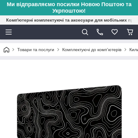
Ми відправляємо посилки Новою Поштою та
Укрпоштою!
Комп'ютерні комплектуючі та аксесуари для мобільних при
Товари та послуги
Комплектуючі до комп'ютерів
Кил