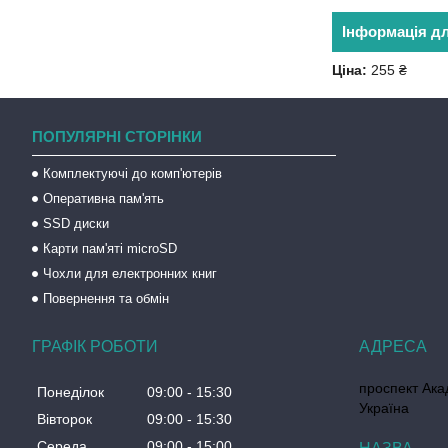
Інформація д
Ціна:
255 ₴
ПОПУЛЯРНІ СТОРІНКИ
Комплектуючі до комп'ютерів
Оперативна пам'ять
SSD диски
Карти пам'яті microSD
Чохли для електронних книг
Повернення та обмін
ГРАФІК РОБОТИ
проспект Акад
Понеділок
09:00
15:30
Україна
Вівторок
09:00
15:30
Середа
09:00
15:00