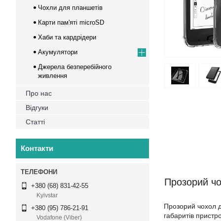
Чохли для планшетів
Карти пам'яті microSD
Хаби та кардрідери
Акумулятори
Джерела безперебійного
живлення
Про нас
Відгуки
Статті
Контакти
Прозорий чо
+380 (68) 831-42-55
Kyivstar
Прозорий чохол д
+380 (95) 786-21-91
габаритів пристро
Vodafone (Viber)