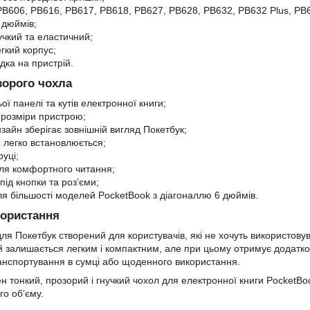
 PB606, PB616, PB617, PB618, PB627, PB628, PB632, PB632 Plus, PB
 дюймів;
учкий та еластичний;
гкий корпус;
дка на пристрій.
зорого чохла
ої панелі та кутів електронної книги;
 розміри пристрою;
зайн зберігає зовнішній вигляд Покетбук;
 легко встановлюється;
руці;
для комфортного читання;
 під кнопки та роз’єми;
ля більшості моделей PocketBook з діагоналлю 6 дюймів.
користання
ля Покетбук створений для користувачів, які не хочуть використов
й залишається легким і компактним, але при цьому отримує додатко
анспортування в сумці або щоденного використання.
н тонкий, прозорий і гнучкий чохол для електронної книги Pocket
го об’єму.