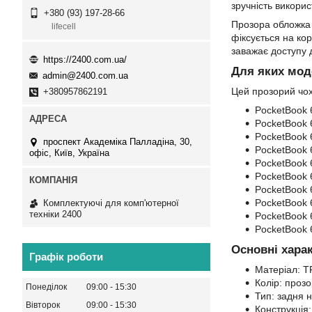
зручність викори
+380 (93) 197-28-66
Прозора обложка 
lifecell
фіксується на кор
заважає доступу д
https://2400.com.ua/
Для яких мод
admin@2400.com.ua
Цей прозорий чох
+380957862191
PocketBook 6
PocketBook 6
PocketBook 6
проспект Академіка Палладіна, 30,
PocketBook 6
офіс, Київ, Україна
PocketBook 
PocketBook 
PocketBook 
PocketBook 
Комплектуючі для комп'ютерної
техніки 2400
PocketBook 
PocketBook 
Основні хара
Графік роботи
Матеріал: T
Колір: прозо
Понеділок
09:00
15:30
Тип: задня н
Вівторок
09:00
15:30
Конструкція