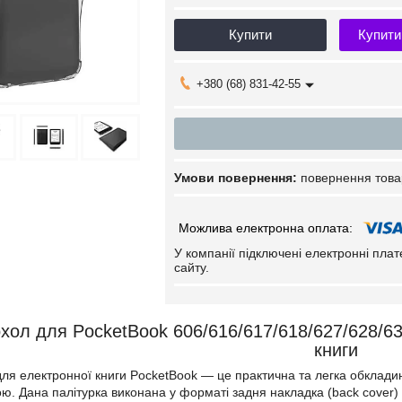
Купити
Купити
+380 (68) 831-42-55
повернення това
У компанії підключені електронні пла
сайту.
хол для PocketBook 606/616/617/618/627/628/6
книги
ля електронної книги PocketBook — це практична та легка обкладин
ю. Дана палітурка виконана у форматі задня накладка (back cover) і