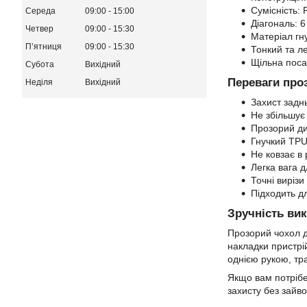
Сумісність:
Середа
09:00
15:00
Діагональ: 6
Четвер
09:00
15:30
Матеріал гн
Пʼятниця
09:00
15:30
Тонкий та ле
Щільна поса
Субота
Вихідний
Переваги про
Неділя
Вихідний
Захист заднь
Не збільшує
Прозорий ди
Гнучкий TPU
Не ковзає в 
Легка вага 
Точні вирізи
Підходить д
Зручність ви
Прозорий чохол д
накладки пристрі
однією рукою, тр
Якщо вам потрібе
захисту без зайво