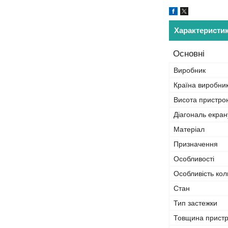
Характеристи
Основні
Виробник
Країна виробни
Висота пристро
Діагональ екра
Матеріал
Призначення
Особливості
Особливість кол
Стан
Тип застежки
Товщина прист