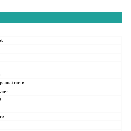
ok
ан
ронної книги
рний
й
бки