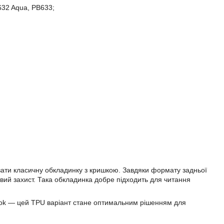
632 Aqua, PB633;
увати класичну обкладинку з кришкою. Завдяки формату задньої
вий захист. Така обкладинка добре підходить для читання
Book — цей TPU варіант стане оптимальним рішенням для