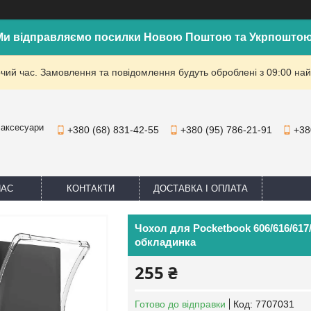
Ми відправляємо посилки Новою Поштою та Укрпоштою
очий час. Замовлення та повідомлення будуть оброблені з 09:00 най
 аксесуари
+380 (68) 831-42-55
+380 (95) 786-21-91
+38
НАС
КОНТАКТИ
ДОСТАВКА І ОПЛАТА
Чохол для Pocketbook 606/616/617/
обкладинка
255 ₴
Готово до відправки
Код:
7707031