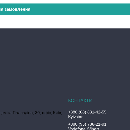
ля замовлення
+380 (68) 831-42-55
еміка Палладіна, 30, офіс, Київ,
Kyivstar
+380 (95) 786-21-91
Vodafone (Viber)