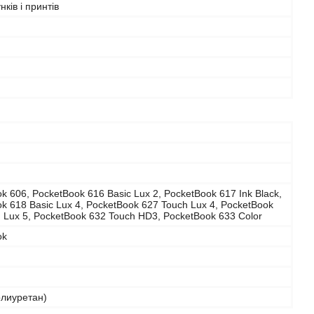
нків і принтів
k 606, PocketBook 616 Basic Lux 2, PocketBook 617 Ink Black,
k 618 Basic Lux 4, PocketBook 627 Touch Lux 4, PocketBook
 Lux 5, PocketBook 632 Touch HD3, PocketBook 633 Color
ok
олиуретан)