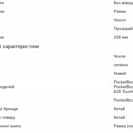
ти
Без візеру
рою
Рамка
Чохол
Прозорий
ою
108 мм
і характеристики
Чохли
силікон
Новий
PocketBoo
моделей
PocketBoo
628 Touch
PocketBo
ії бренда
Китай
к товару
Китай
онної книги
Рамка (п