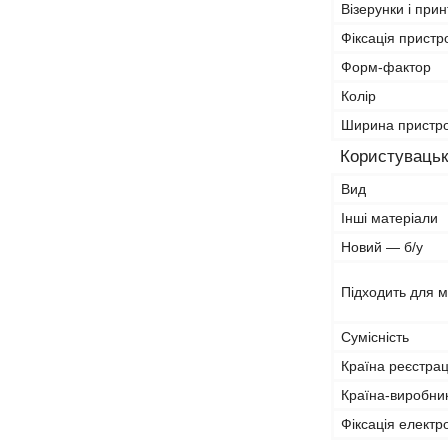
Візерунки і прин
Фіксація прист
Форм-фактор
Колір
Ширина пристр
Користувацьк
Вид
Інші матеріали
Новий — б/у
Підходить для 
Сумісність
Країна реєстрац
Країна-виробни
Фіксація електр