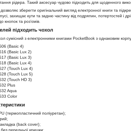
стання рідера. Такий аксесуар чудово підходить для щоденного вико
дозволяє зберегти оригінальний вигляд електронної книги та підк
пусі, захищає кути та задню частину від подряпин, потертостей і др
о кнопок та роз’ємів.
елей підходить чохол
ол сумісний з електронними книгами PocketBook з однаковим корп
06 (Basic 4)
16 (Basic Lux 2)
17 (Basic Lux 3)
18 (Basic Lux 4)
627 (Touch Lux 4)
628 (Touch Lux 5)
632 (Touch HD 3)
632 Plus
632 Aqua
633 Color
ктеристики
PU (термопластичний поліуретан);
рий;
акладка (back cover);
: без передньої кришки;