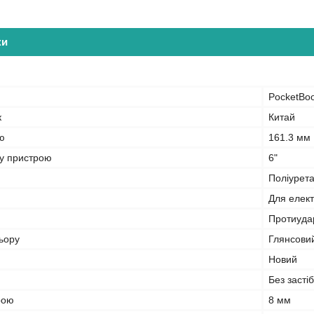
ки
PocketBo
к
Китай
ю
161.3 мм
ну пристрою
6"
Поліурет
Для елект
Протиуда
ьору
Глянсови
Новий
Без засті
рою
8 мм