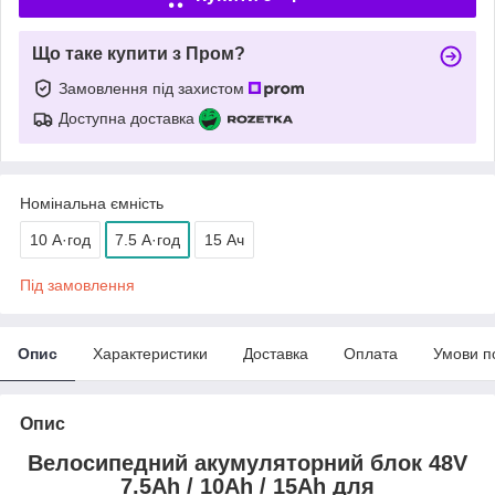
Що таке купити з Пром?
Замовлення під захистом
Доступна доставка
Номінальна ємність
10 А·год
7.5 А·год
15 Ач
Під замовлення
Опис
Характеристики
Доставка
Оплата
Умови п
Опис
Велосипедний акумуляторний блок 48V
7.5Ah / 10Ah / 15Ah для