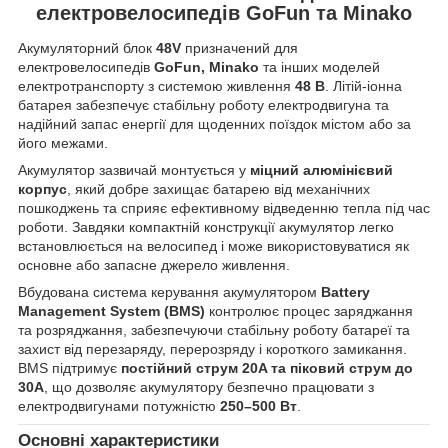
електровелосипедів GoFun та Minako
Акумуляторний блок
48V
призначений для
електровелосипедів
GoFun, Minako
та інших моделей
електротранспорту з системою живлення
48 В
. Літій-іонна
батарея забезпечує стабільну роботу електродвигуна та
надійний запас енергії для щоденних поїздок містом або за
його межами.
Акумулятор зазвичай монтується у
міцний алюмінієвий
корпус
, який добре захищає батарею від механічних
пошкоджень та сприяє ефективному відведенню тепла під час
роботи. Завдяки компактній конструкції акумулятор легко
встановлюється на велосипед і може використовуватися як
основне або запасне джерело живлення.
Вбудована система керування акумулятором
Battery
Management System (BMS)
контролює процес заряджання
та розряджання, забезпечуючи стабільну роботу батареї та
захист від перезаряду, перерозряду і короткого замикання.
BMS підтримує
постійний струм 20A та піковий струм до
30A
, що дозволяє акумулятору безпечно працювати з
електродвигунами потужністю
250–500 Вт
.
Основні характеристики