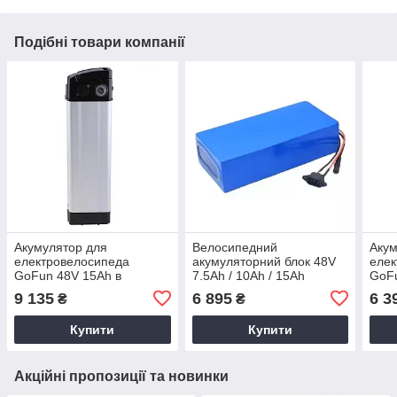
Подібні товари компанії
Акумулятор для
Велосипедний
Акум
електровелосипеда
акумуляторний блок 48V
елек
GoFun 48V 15Ah в
7.5Ah / 10Ah / 15Ah
GoFu
алюмінієвому корпусі
(акумулятор) для
корп
9 135
6 895
6 3
₴
₴
електровелосипедів
GoFun та Minako
Купити
Купити
Акційні пропозиції та новинки