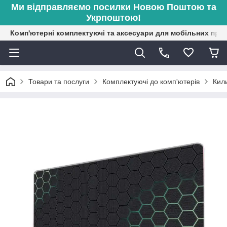
Ми відправляємо посилки Новою Поштою та
Укрпоштою!
Комп'ютерні комплектуючі та аксесуари для мобільних при
Товари та послуги
Комплектуючі до комп'ютерів
Кил