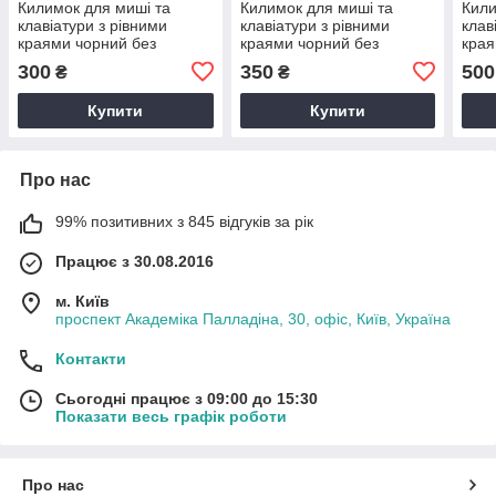
Килимок для миші та
Килимок для миші та
Кили
клавіатури з рівними
клавіатури з рівними
клав
краями чорний без
краями чорний без
края
малюнка 600х300х3 мм
малюнка 800х400х3 мм
мал
300
350
500
₴
₴
Купити
Купити
Про нас
99% позитивних з 845 відгуків за рік
Працює з 30.08.2016
м. Київ
проспект Академіка Палладіна, 30, офіс, Київ, Україна
Контакти
Сьогодні працює з 09:00 до 15:30
Показати весь графік роботи
Про нас