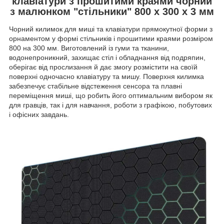
клавіатури з прошитими краями чорний
з малюнком "стільники" 800 х 300 х 3 мм
Чорний килимок для миші та клавіатури прямокутної форми з
орнаментом у формі стільників і прошитими краями розміром
800 на 300 мм. Виготовлений із гуми та тканини,
водонепроникний, захищає стіл і обладнання від подряпин,
оберігає від прослизання й дає змогу розмістити на своїй
поверхні одночасно клавіатуру та мишу. Поверхня килимка
забезпечує стабільне відстеження сенсора та плавні
переміщення миші, що робить його оптимальним вибором як
для гравців, так і для навчання, роботи з графікою, побутових
і офісних завдань.