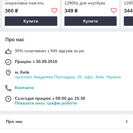
оперативна пам'ять
12800s для ноутбука
1280
4096MB PC3L-12800 ДДР3
SODIMM SK hynix
SOD
360
349
344
₴
₴
4 Гб KVR16LS11/4
HMT451S6BFR8A-PB
HMT
(770
Купити
Купити
Про нас
99% позитивних з 845 відгуків за рік
Працює з 30.08.2016
м. Київ
проспект Академіка Палладіна, 30, офіс, Київ, Україна
Контакти
Сьогодні працює з 09:00 до 15:30
Показати весь графік роботи
Про нас