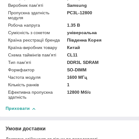
Виробник пам'яті
Samsung
Пропускна здатність
PC3L-12800
модуля
Робоча напруга
1.35 В
Сумісність з сокетом
універсальна
Країна реєстрації бренда
Південна Корея
Країна-виробник товару
Китай
Схема таймінгів пам'яті
CL11
Тип пам'яті
DDR3L SDRAM
Формфактор
SO-DIMM
Частота модуля
1600 МГц
Кількість ранків
1
Ефективна пропускна
12800 Мб/с
здатність
Приховати
Умови доставки