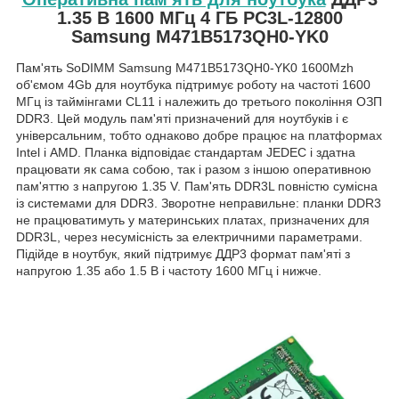
1.35 В 1600 МГц 4 ГБ PC3L-12800
Samsung M471B5173QH0-YK0
Пам'ять SoDIMM Samsung M471B5173QH0-YK0 1600Mzh
об'ємом 4Gb для ноутбука підтримує роботу на частоті 1600
МГц із таймінгами CL11 і належить до третього покоління ОЗП
DDR3. Цей модуль пам'яті призначений для ноутбуків і є
універсальним, тобто однаково добре працює на платформах
Intel і AMD. Планка відповідає стандартам JEDEC і здатна
працювати як сама собою, так і разом з іншою оперативною
пам'яттю з напругою 1.35 V. Пам'ять DDR3L повністю сумісна
із системами для DDR3. Зворотне неправильне: планки DDR3
не працюватимуть у материнських платах, призначених для
DDR3L, через несумісність за електричними параметрами.
Підійде в ноутбук, який підтримує ДДР3 формат пам'яті з
напругою 1.35 або 1.5 В і частоту 1600 МГц і нижче.