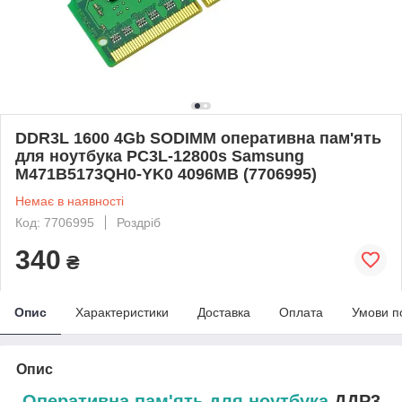
DDR3L 1600 4Gb SODIMM оперативна пам'ять
для ноутбука PC3L-12800s Samsung
M471B5173QH0-YK0 4096MB (7706995)
Немає в наявності
Код: 7706995
Роздріб
340
₴
Опис
Характеристики
Доставка
Оплата
Умови п
Опис
Оперативна пам'ять для ноутбука
ДДР3