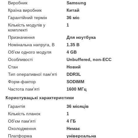
Виробник
Samsung
Країна виробник
Китай
Гарантійний термін
36 міс
Кількість модулів у
1
комплекті
Призначення
Для ноутбука
Номінальна напруга, В
1.35 В
Об'єм одного модуля
4 GB
Особливості
Unbuffered, non-ECC
Стан
Новий
Тип оперативної пам'яті
DDR3L
Форм-фактор
SODIMM
Частота пам'яті
1600 МГц
Користувацькі характеристики
Гарантія
36 місяців
Кількість планок
1
Об'єм пам'яті
4 ГБ
Охолодження
Немає
Платформа
універсальна