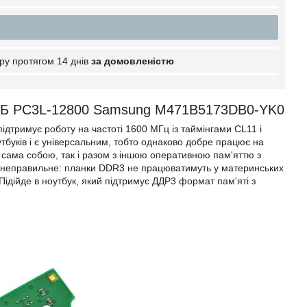
ру протягом 14 днів
за домовленістю
ГБ PC3L-12800 Samsung M471B5173DB0-YK0
римує роботу на частоті 1600 МГц із таймінгами CL11 і
буків і є універсальним, тобто однаково добре працює на
 сама собою, так і разом з іншою оперативною пам'яттю з
е неправильне: планки DDR3 не працюватимуть у материнських
ідійде в ноутбук, який підтримує ДДР3 формат пам'яті з