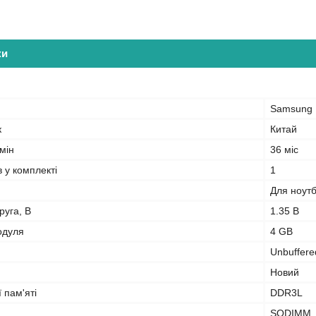
ки
Samsung
к
Китай
мін
36 міс
в у комплекті
1
Для ноут
руга, В
1.35 В
одуля
4 GB
Unbuffere
Новий
 пам'яті
DDR3L
SODIMM