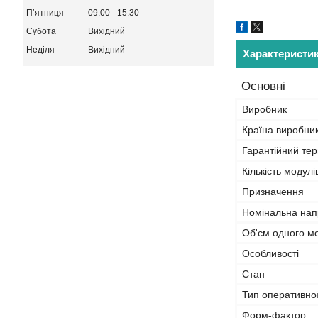
Пʼятниця
09:00
15:30
Субота
Вихідний
Неділя
Вихідний
Характеристи
Основні
Виробник
Країна виробни
Гарантійний тер
Кількість модулі
Призначення
Номінальна нап
Об'єм одного м
Особливості
Стан
Тип оперативної
Форм-фактор