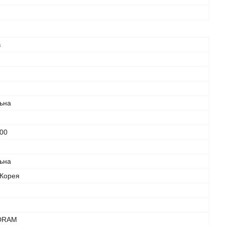
в
льна
00
льна
 Корея
DRAM