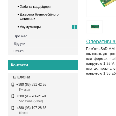
Хаби та кардрідери
Джерела безперебійного
живлення
Акумулятори
Про нас
Оперативна 
Відгуки
Пам'ять SoDIMM 
Статті
належить до трет
платформах Intel
напругою 1.35 V.
Контакти
платах, призначе
напругою 1.35 або
+380 (68) 831-42-55
Kyivstar
+380 (95) 786-21-91
Vodafone (Viber)
+380 (93) 197-28-66
lifecell