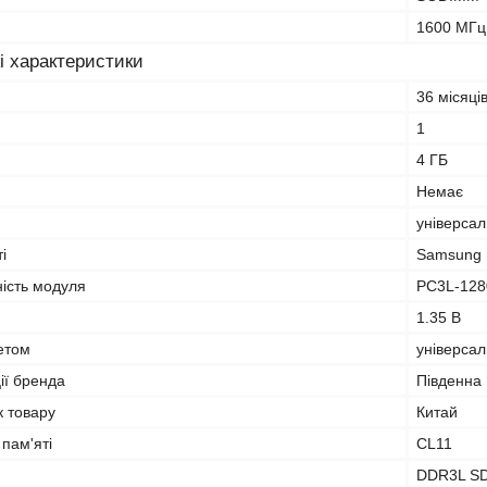
1600 МГц
і характеристики
36 місяці
1
4 ГБ
Немає
універса
і
Samsung
ність модуля
PC3L-128
1.35 В
кетом
універса
ії бренда
Південна
к товару
Китай
 пам'яті
CL11
DDR3L S