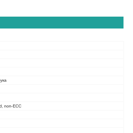
бука
d, non-ECC