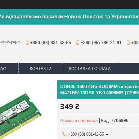
Ми відправляємо посилки Новою Поштою та Укрпоштою
 аксесуари
+380 (68) 831-42-55
+380 (95) 786-21-91
+38
НАС
КОНТАКТИ
ДОСТАВКА І ОПЛАТА
DDR3L 1600 4Gb SODIMM оператив
M471B5173DB0-YK0 4096MB (77069
349 ₴
Немає в наявності
Код:
7706996
+380 (68) 831-42-55