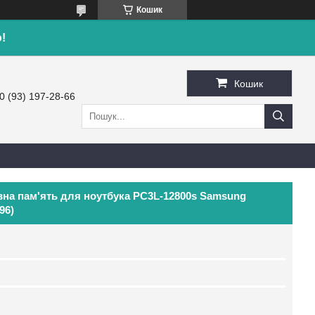
Кошик
!
Кошик
0 (93) 197-28-66
на пам'ять для ноутбука PC3L-12800s Samsung
96)