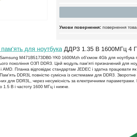
повернення това
пам'ять для ноутбука
ДДР3 1.35 В 1600МГц 4 
Samsung M471B5173DB0-YK0 1600Mzh об'ємом 4Gb для ноутбука підт
ього покоління ОЗП DDR3. Цей модуль пам'яті призначений для ноут
 і AMD. Планка відповідає стандартам JEDEC і здатна працювати як
 Пам'ять DDR3L повністю сумісна із системами для DDR3. Зворотн
них для DDR3L, через несумісність за електричними параметрами. П
 1.5 В і частоту 1600 МГц і нижче.