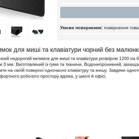
повернення това
мок для миші та клавіатури чорний без малюн
чний недорогий килимок для миші та клавіатури розміром 1200 на
и 3 мм. Виготовлений із гуми та тканини. Водонепроникний, захищає
тити на своїй поверхні одночасно клавіатуру та мишу. Завдяки однот
мфортного робочого простору вдома, у школі й офісі.