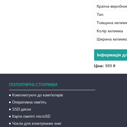
Країна-виробни
Тип
Товщина килим
Колір килимка
Ширина килимк
Інформація д
Ціна:
989 ₴
ПОПУЛЯРНІ СТОРІНКИ
Комплектуючі до комп'ютерів
Оперативна пам'ять
SSD диски
Карти пам'яті microSD
Чохли для електронних книг