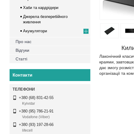
Хаби та кардрідери
Джерела безперебійного
живлення
Акумулятори
Про нас
Кили
Відгуки
Лаконічний класи
Статті
краями, завтовшк
дає змогу розміс
організації та ко
Контакти
+380 (68) 831-42-55
Kyivstar
+380 (95) 786-21-91
Vodafone (Viber)
+380 (93) 197-28-66
lifecell