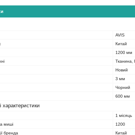
ки
AVIS
к
Китай
1200 мм
хні
Тканина,
Новий
3 мм
Чорний
600 мм
і характеристики
1 місяць
а миші
1200
ії бренда
Китай