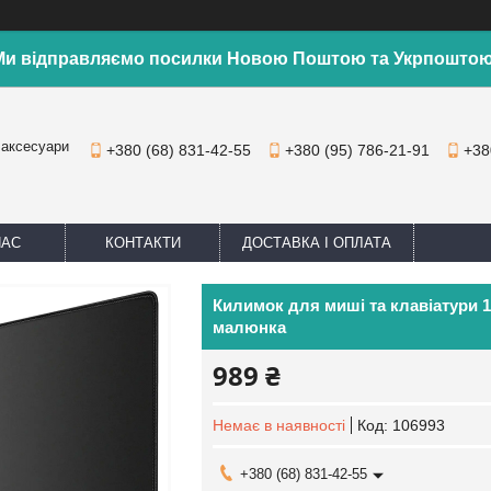
Ми відправляємо посилки Новою Поштою та Укрпоштою
 аксесуари
+380 (68) 831-42-55
+380 (95) 786-21-91
+38
НАС
КОНТАКТИ
ДОСТАВКА І ОПЛАТА
Килимок для миші та клавіатури 
малюнка
989 ₴
Немає в наявності
Код:
106993
+380 (68) 831-42-55