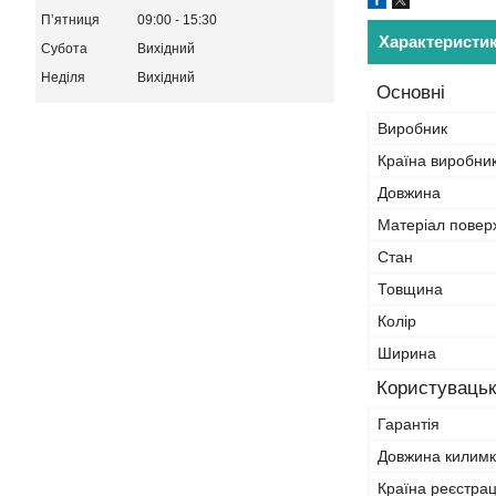
Пʼятниця
09:00
15:30
Характеристи
Субота
Вихідний
Неділя
Вихідний
Основні
Виробник
Країна виробни
Довжина
Матеріал повер
Стан
Товщина
Колір
Ширина
Користувацьк
Гарантія
Довжина килимк
Країна реєстрац