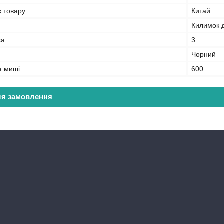
к товару
Китай
Килимок д
ка
3
Чорний
а миші
600
ля замовлення