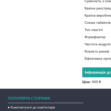
Сумісність з со
Країна реєстрац
Країна-виробни
Схема таймінгів
Тип пам'яті
Формфактор
Частота модуля
Кількість ранків
Ефективна проп
Інформація д
Ціна:
949 ₴
ПОПУЛЯРНІ СТОРІНКИ
Комплектуючі до комп'ютерів