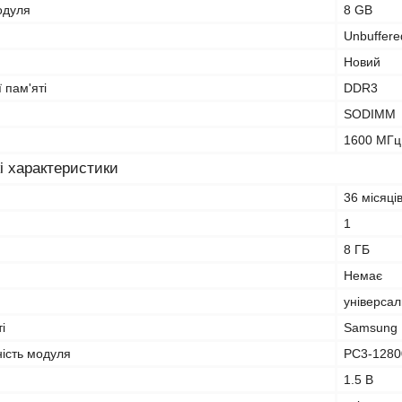
одуля
8 GB
Unbuffere
Новий
 пам'яті
DDR3
SODIMM
1600 МГц
і характеристики
36 місяці
1
8 ГБ
Немає
універса
і
Samsung
ність модуля
PC3-1280
1.5 В