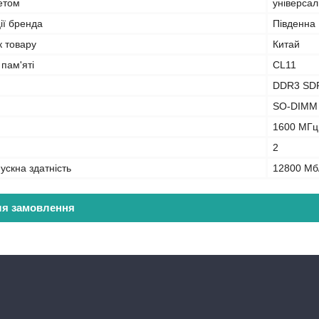
кетом
універса
ії бренда
Південна
к товару
Китай
 пам'яті
CL11
DDR3 SD
SO-DIMM
1600 МГц
2
ускна здатність
12800 Мб
ля замовлення