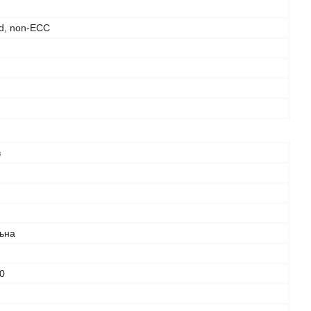
d, non-ECC
в
льна
0