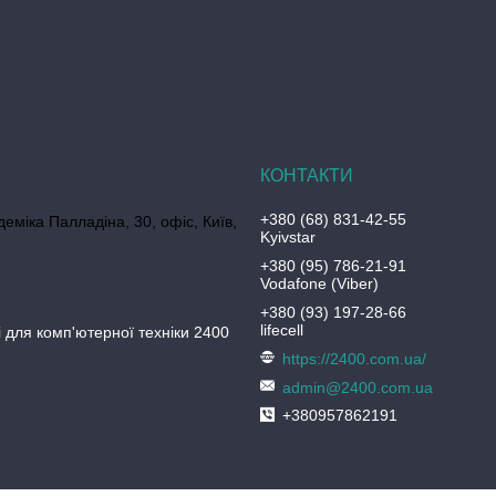
+380 (68) 831-42-55
еміка Палладіна, 30, офіс, Київ,
Kyivstar
+380 (95) 786-21-91
Vodafone (Viber)
+380 (93) 197-28-66
lifecell
 для комп'ютерної техніки 2400
https://2400.com.ua/
admin@2400.com.ua
+380957862191