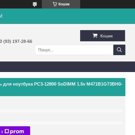
Кошик
!
Кошик
0 (93) 197-28-66
ь для ноутбука PC3-12800 SoDIMM 1.5v M471B1G73BH0-
 з