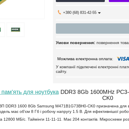
+380 (68) 831-42-55
повернення това
У компанії підключені електронні пла
сайту.
пам'ять для ноутбука
DDR3 8Gb 1600MHz PC3-
CK0
ОЗП DDR3 1600 8Gb Samsung M471B1G73BH0-CK0 призначена для вс
одель має об'єм 8 Гб і робочу напругу 1.5 В. Для ефективнішої роб
а 12800 МБ/с. Таймінги 11-11-11. Має 204 контактів. Мікросхеми ро