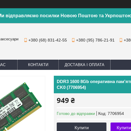
Ми відправляємо посилки Новою Поштою та Укрпоштою
 аксесуари
+380 (68) 831-42-55
+380 (95) 786-21-91
+38
НАС
КОНТАКТИ
ДОСТАВКА І ОПЛАТА
DDR3 1600 8Gb оперативна пам'ят
CK0 (7706954)
949 ₴
Готово до відправки
Код:
7706954
Купити
Купити