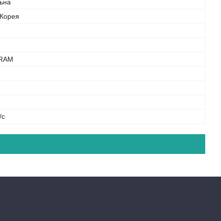
льна
 Корея
RAM
/с