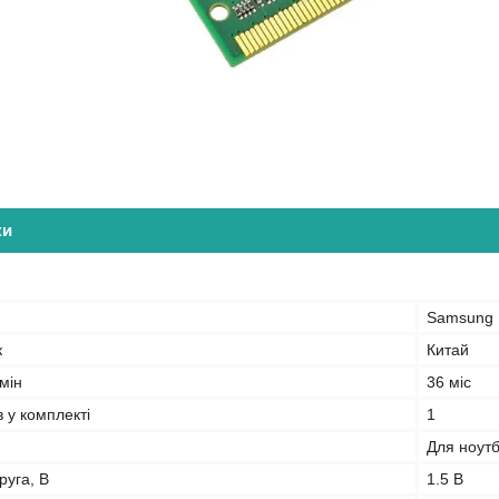
ки
Samsung
к
Китай
мін
36 міс
в у комплекті
1
Для ноут
руга, В
1.5 В