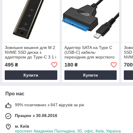
Зовнішня кишеня для M.2
Адаптер SATA на Type C
Зовн
NVME SSD диска з
(USB-C) кабель-
SSD 
адаптером до Type-C 3.1 і
перехідник для жорсткого
NVM
USB — перехідник M2
диска 2.5/3.5 — САТА Тип
пере
495
180
700
₴
₴
USB/Type-C
С шнур для SSD/HDD
(106
Купити
Купити
Про нас
99% позитивних з 847 відгуків за рік
Працює з 30.08.2016
м. Київ
проспект Академіка Палладіна, 30, офіс, Київ, Україна