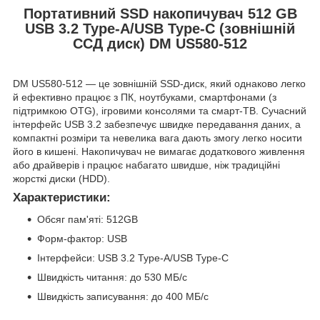
Портативний SSD накопичувач 512 GB
USB 3.2 Type-A/USB Type-C (зовнішній
ССД диск) DM US580-512
DM US580-512 — це зовнішній SSD-диск, який однаково легко
й ефективно працює з ПК, ноутбуками, смартфонами (з
підтримкою OTG), ігровими консолями та смарт-ТВ. Сучасний
інтерфейс USB 3.2 забезпечує швидке передавання даних, а
компактні розміри та невелика вага дають змогу легко носити
його в кишені. Накопичувач не вимагає додаткового живлення
або драйверів і працює набагато швидше, ніж традиційні
жорсткі диски (HDD).
Характеристики:
Обсяг пам'яті: 512GB
Форм-фактор: USB
Інтерфейси: USB 3.2 Type-A/USB Type-C
Швидкість читання: до 530 МБ/с
Швидкість записування: до 400 МБ/с