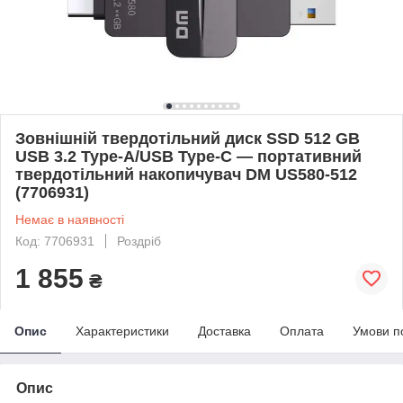
Зовнішній твердотільний диск SSD 512 GB
USB 3.2 Type-A/USB Type-C — портативний
твердотільний накопичувач DM US580-512
(7706931)
Немає в наявності
Код: 7706931
Роздріб
1 855
₴
Опис
Характеристики
Доставка
Оплата
Умови п
Опис