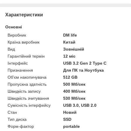
Характеристики
Основні
Виробник
DM life
Країна виробник
Китай
Вид
Зовнішній
Гарантійний термін
12 міс
Інтерфейс
USB 3.2 Gen 2 Type C
Призначення
Для ПК та Ноутбука
Об'єм накопичувача
512 GB
Пропускна здатність
500 Мб/сек
Швидкість запису
400 Мб/сек
Швидкість зчитування
530 Мб/сек
Сумісність інтерфейсу
USB 3.0, USB 2.0
Стан
Новий
Тип диска
SSD
Форм-фактор
portable