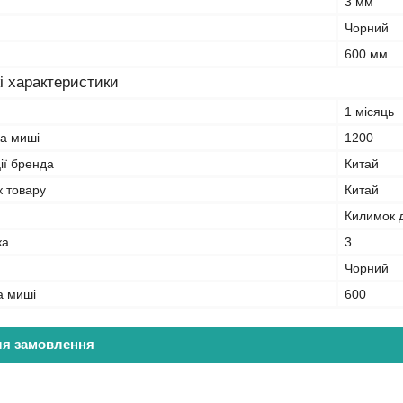
3 мм
Чорний
600 мм
і характеристики
1 місяць
а миші
1200
ії бренда
Китай
к товару
Китай
Килимок д
ка
3
Чорний
а миші
600
ля замовлення