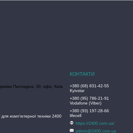
+380 (68) 831-42-55
еміка Палладіна, 30, офіс, Київ,
Kyivstar
+380 (95) 786-21-91
Vodafone (Viber)
+380 (93) 197-28-66
lifecell
 для комп'ютерної техніки 2400
https://2400.com.ua/
admin@2400.com.ua