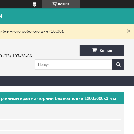
Кошик
!
йближчого робочого дня (10.08).
Кошик
0 (93) 197-28-66
з рівними краями чорний без малюнка 1200х600х3 мм