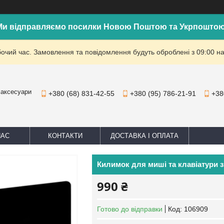
Ми відправляємо посилки Новою Поштою та Укрпоштою
бочий час. Замовлення та повідомлення будуть оброблені з 09:00 на
 аксесуари
+380 (68) 831-42-55
+380 (95) 786-21-91
+38
НАС
КОНТАКТИ
ДОСТАВКА І ОПЛАТА
Килимок для миші та клавіатури 
990 ₴
Готово до відправки
Код:
106909