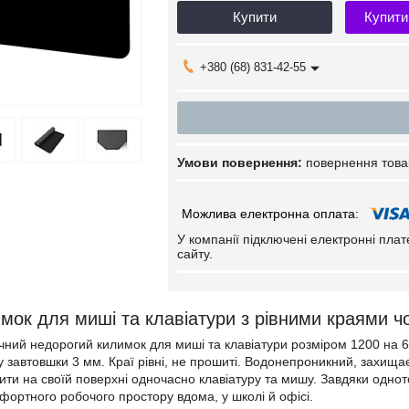
Купити
Купити
+380 (68) 831-42-55
повернення това
У компанії підключені електронні пла
сайту.
мок для миші та клавіатури з рівними краями ч
чний недорогий килимок для миші та клавіатури розміром 1200 на 
 завтовшки 3 мм. Краї рівні, не прошиті. Водонепроникний, захищає
тити на своїй поверхні одночасно клавіатуру та мишу. Завдяки однот
мфортного робочого простору вдома, у школі й офісі.