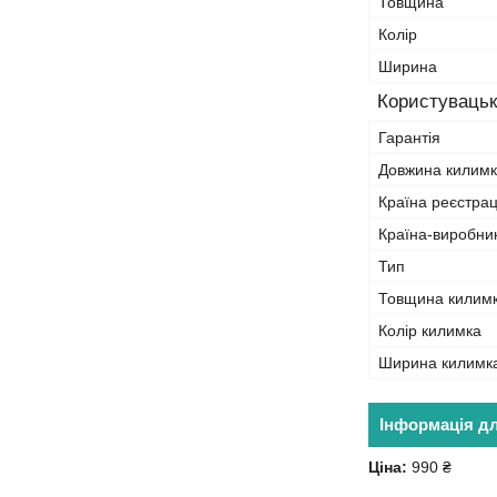
Товщина
Колір
Ширина
Користувацьк
Гарантія
Довжина килимк
Країна реєстрац
Країна-виробни
Тип
Товщина килим
Колір килимка
Ширина килимк
Інформація д
Ціна:
990 ₴