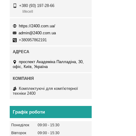
+380 (93) 197-28-66
lifecell
https://2400.com.ua/
admin@2400.com.ua
+380957862191
проспект Академіка Палладіна, 30,
офіс, Київ, Україна
Комплектуючі для комп'ютерної
техніки 2400
Графік роботи
Понеділок
09:00
15:30
Вівторок
09:00
15:30