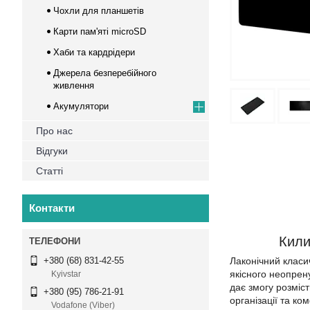
Чохли для планшетів
Карти пам'яті microSD
Хаби та кардрідери
Джерела безперебійного
живлення
Акумулятори
Про нас
Відгуки
Статті
Контакти
Кили
Лаконічний класи
+380 (68) 831-42-55
якісного неопрену
Kyivstar
дає змогу розміс
+380 (95) 786-21-91
організації та ко
Vodafone (Viber)