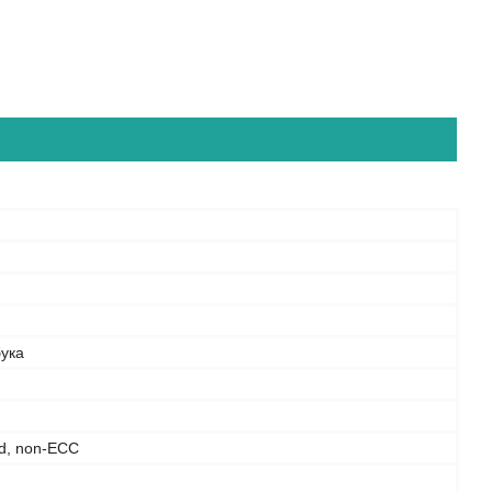
бука
d, non-ECC