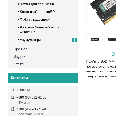
Чохли для планшетів
Карти пам'яті microSD
Хаби та кардрідери
Джерела безперебійного
живлення
Акумулятори
Про нас
О
Відгуки
Пам'ять SoDIMM K
Статті
четвертого покол
четвертого покол
оперативною пам'
Контакти
+380 (68) 831-42-55
Kyivstar
+380 (95) 786-21-91
Vodafone (Viber)