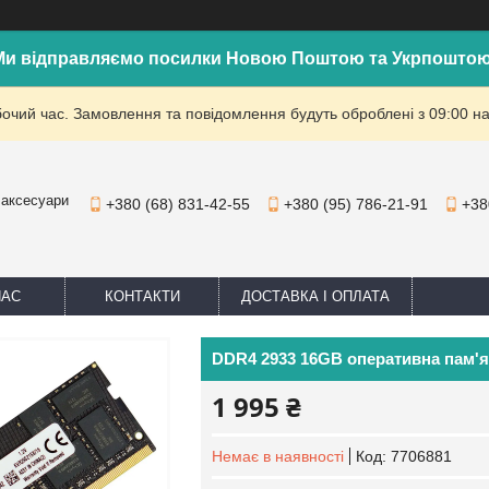
Ми відправляємо посилки Новою Поштою та Укрпоштою
бочий час. Замовлення та повідомлення будуть оброблені з 09:00 на
 аксесуари
+380 (68) 831-42-55
+380 (95) 786-21-91
+38
НАС
КОНТАКТИ
ДОСТАВКА І ОПЛАТА
DDR4 2933 16GB оперативна пам'я
1 995 ₴
Немає в наявності
Код:
7706881