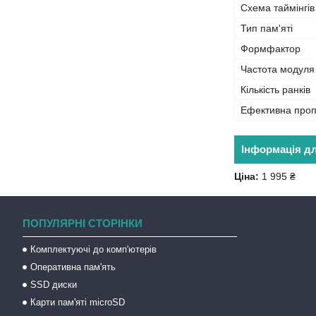
Схема таймінгів
Тип пам'яті
Формфактор
Частота модуля
Кількість ранків
Ефективна проп
Інформація д
Ціна:
1 995 ₴
ПОПУЛЯРНІ СТОРІНКИ
Комплектуючі до комп'ютерів
Оперативна пам'ять
SSD диски
Карти пам'яті microSD