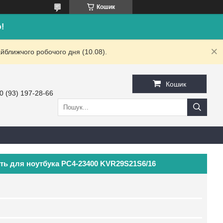
Кошик
!
йближчого робочого дня (10.08).
Кошик
0 (93) 197-28-66
ть для ноутбука PC4-23400 KVR29S21S6/16