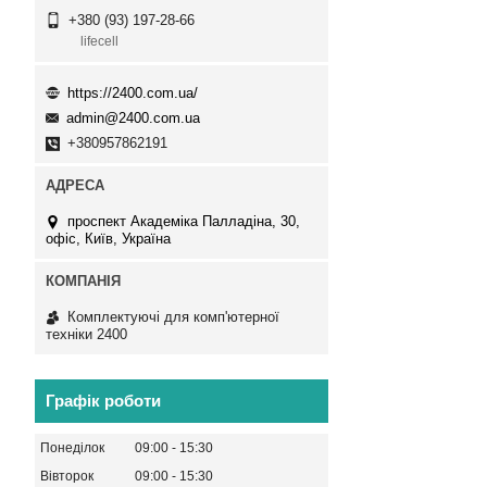
+380 (93) 197-28-66
lifecell
https://2400.com.ua/
admin@2400.com.ua
+380957862191
проспект Академіка Палладіна, 30,
офіс, Київ, Україна
Комплектуючі для комп'ютерної
техніки 2400
Графік роботи
Понеділок
09:00
15:30
Вівторок
09:00
15:30