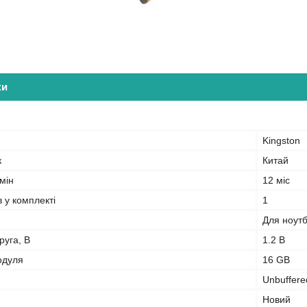
ки
Kingston
к
Китай
мін
12 міс
в у комплекті
1
Для ноут
руга, В
1.2 В
одуля
16 GB
Unbuffere
Новий