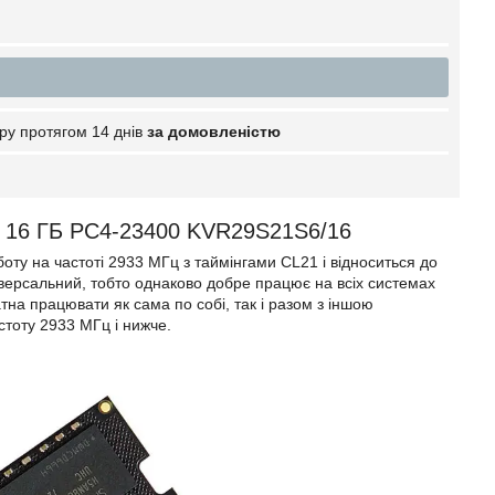
ру протягом 14 днів
за домовленістю
 16 ГБ PC4-23400 KVR29S21S6/16
у на частоті 2933 МГц з таймінгами CL21 і відноситься до
іверсальний, тобто однаково добре працює на всіх системах
на працювати як сама по собі, так і разом з іншою
стоту 2933 МГц і нижче.