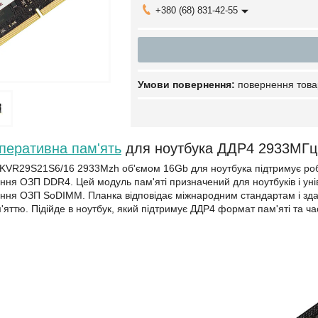
+380 (68) 831-42-55
повернення това
перативна пам'ять
для ноутбука ДДР4 2933МГц
VR29S21S6/16 2933Mzh об'ємом 16Gb для ноутбука підтримує робот
іння ОЗП DDR4. Цей модуль пам'яті призначений для ноутбуків і ун
іння ОЗП SoDIMM. Планка відповідає міжнародним стандартам і здат
яттю. Підійде в ноутбук, який підтримує ДДР4 формат пам'яті та ча