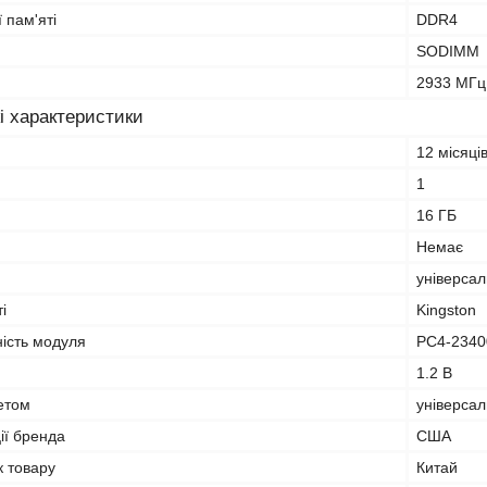
 пам'яті
DDR4
SODIMM
2933 МГц
і характеристики
12 місяці
1
16 ГБ
Немає
універса
і
Kingston
ність модуля
PC4-2340
1.2 B
кетом
універса
ії бренда
США
к товару
Китай