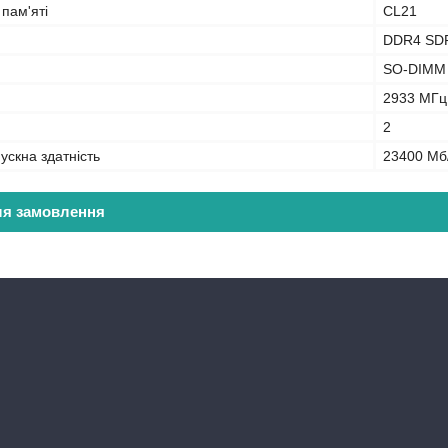
 пам'яті
CL21
DDR4 SD
SO-DIMM
2933 МГц
2
ускна здатність
23400 Мб
ля замовлення