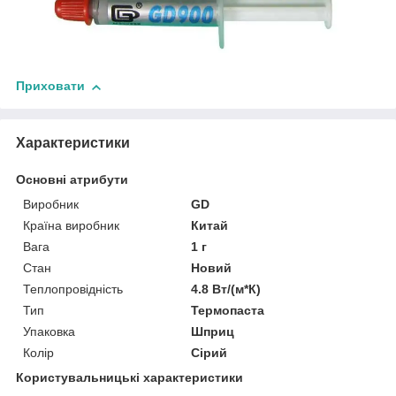
Приховати
Характеристики
Основні атрибути
Виробник
GD
Країна виробник
Китай
Вага
1 г
Стан
Новий
Теплопровідність
4.8 Вт/(м*К)
Тип
Термопаста
Упаковка
Шприц
Колір
Сірий
Користувальницькі характеристики