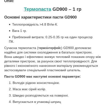
Опис
Термопаста
GD900 – 1 гр
Основні характеристики пасти GD900
Теплопровідність >4.8 Вт/м-К.
Вага 1 гр.
Приблизний витрата: 0.25-0.35 гр на один процесор
ПК.
Сучасна термопаста (
) GD900 допомагає
термоінтерфейс
надійно для системи охолодження в багатьох пристроях.
Вона швидко і ефективно знижує тепловий показник опору між
деталями пристрою, за рахунок своєї теплопровідності. Для
рівного і економічного нанесення матеріалу рекомендується
застосовувати спеціальний пластиковий шпатель.
Паста GD900 має наступні основні параметри:
Володіє рідкою консистенцією.
Маса має сірий колір.
Швидко розподіляється на поверхні.
Випускається в упаковці-шприц