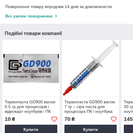
Повернення товару впродовж 14 днів за домовленістю
Всі умови повернення
Подібні товари компанії
Термопаста GD900 вагою
Термопаста GD900 вагою
Тер
0.5 гр для процесорів і
7 гр – сіра паста для
30 г
відеокарт ноутбуків і ПК
процесора ПК і ноутбука
ноут
(у шприці) 4.8 вт/мк
тепл
10
70
145
₴
₴
4.8 
Купити
Купити