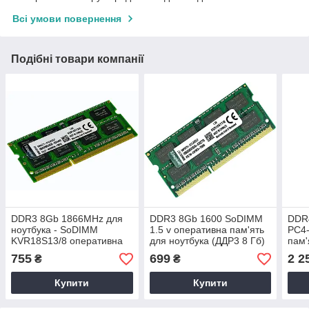
Всі умови повернення
Подібні товари компанії
DDR3 8Gb 1866MHz для
DDR3 8Gb 1600 SoDIMM
DDR
ноутбука - SoDIMM
1.5 v оперативна пам'ять
PC4-
KVR18S13/8 оперативна
для ноутбука (ДДР3 8 Гб)
пам'
пам'ять PC3-14900 1.5v
PC3-12800 8192MB
CYB
755
699
2 2
₴
₴
8192MB
KVR16S11/8
(776
Купити
Купити