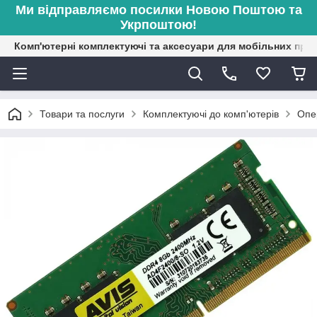
Ми відправляємо посилки Новою Поштою та
Укрпоштою!
Комп'ютерні комплектуючі та аксесуари для мобільних при
Товари та послуги
Комплектуючі до комп'ютерів
Опе