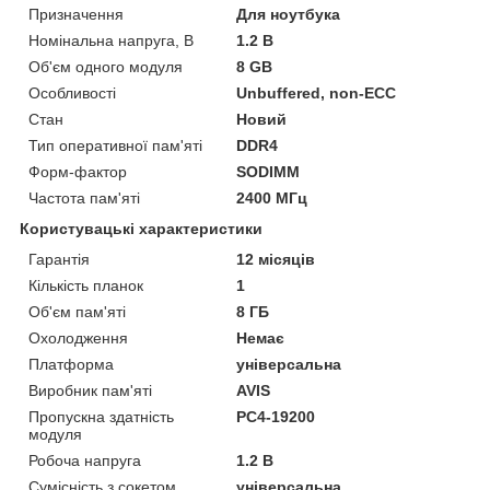
Призначення
Для ноутбука
Номінальна напруга, В
1.2 В
Об'єм одного модуля
8 GB
Особливості
Unbuffered, non-ECC
Стан
Новий
Тип оперативної пам'яті
DDR4
Форм-фактор
SODIMM
Частота пам'яті
2400 МГц
Користувацькі характеристики
Гарантія
12 місяців
Кількість планок
1
Об'єм пам'яті
8 ГБ
Охолодження
Немає
Платформа
універсальна
Виробник пам'яті
AVIS
Пропускна здатність
PC4-19200
модуля
Робоча напруга
1.2 B
Сумісність з сокетом
універсальна