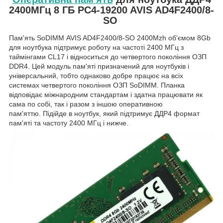
2400МГц 8 ГБ PC4-19200 AVIS AD4F2400/8-
SO
Пам'ять SoDIMM AVIS AD4F2400/8-SO 2400Mzh об'ємом 8Gb
для ноутбука підтримує роботу на частоті 2400 МГц з
таймінгами CL17 і відноситься до четвертого покоління ОЗП
DDR4. Цей модуль пам'яті призначений для ноутбуків і
універсальний, тобто однаково добре працює на всіх
системах четвертого покоління ОЗП SoDIMM. Планка
відповідає міжнародним стандартам і здатна працювати як
сама по собі, так і разом з іншою оперативною
пам'яттю. Підійде в ноутбук, який підтримує ДДР4 формат
пам'яті та частоту 2400 МГц і нижче.