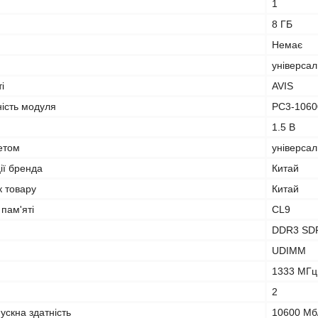
1
8 ГБ
Немає
універса
і
AVIS
ність модуля
PC3-1060
1.5 В
кетом
універса
ії бренда
Китай
к товару
Китай
 пам'яті
CL9
DDR3 SD
UDIMM
1333 МГц
2
ускна здатність
10600 Мб