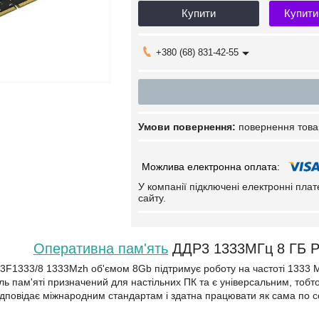
Купити
Купити
+380 (68) 831-42-55
повернення това
У компанії підключені електронні пла
сайту.
Оперативна пам'ять
ДДР3 1333МГц 8 ГБ P
3F1333/8 1333Mzh об'ємом 8Gb підтримує роботу на частоті 1333 МГ
ь пам'яті призначений для настільних ПК та є універсальним, тоб
ідповідає міжнародним стандартам і здатна працювати як сама по со