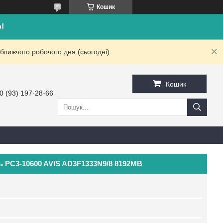
Кошик
!
ближчого робочого дня (сьогодні).
Кошик
0 (93) 197-28-66
ь PC3-10600 AVIS AD3F1333N9/8 8192MB