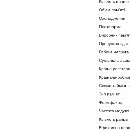
Кількість планок
Об'єм пам'яті
Охолодження
Платформа
Виробник пам'ят
Пропускна здат
Робоча напруга
Сумісність з со
Країна реєстрац
Країна-виробни
Схема таймінгів
Тип пам'яті
Формфактор
Частота модуля
Кількість ранків
Ефективна проп