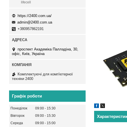
lifecell
https://2400.com.ua/
admin@2400.com.ua
+380957862191
проспект Академіка Палладіна, 30,
офіс, Київ, Україна
Комплектуючі для комп'ютерної
техніки 2400
Графік роботи
Понеділок
09:00
15:30
Вівторок
09:00
15:30
Характеристи
Середа
09:00
15:00