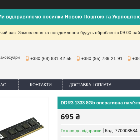
Ми відправляємо посилки Новою Поштою та Укрпоштою
очий час. Замовлення та повідомлення будуть оброблені з 09:00 най
 аксесуари
+380 (68) 831-42-55
+380 (95) 786-21-91
+38
НАС
КОНТАКТИ
ДОСТАВКА І ОПЛАТА
DDR3 1333 8Gb оперативна пам'ят
695 ₴
Готово до відправки
Код:
770008584