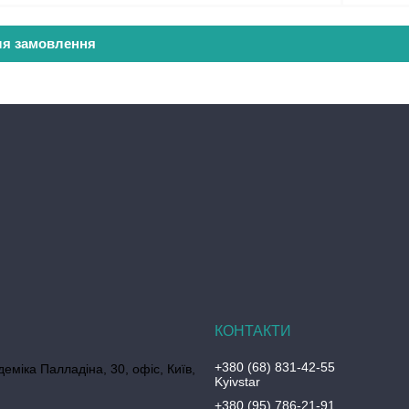
ля замовлення
+380 (68) 831-42-55
еміка Палладіна, 30, офіс, Київ,
Kyivstar
+380 (95) 786-21-91