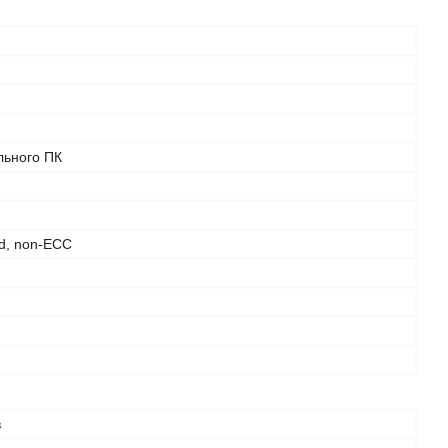
льного ПК
d, non-ECC
в