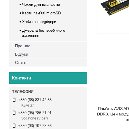
Чохли для планшетів
Карти пам'яті microSD
Хаби та кардрідери
Джерела безперебійного
живлення
Про нас
Відгуки
Статті
Контакти
+380 (68) 831-42-55
Kyivstar
Пам'ять AVIS AD
+380 (95) 786-21-91
DDR3. Цей модул
Vodafone (Viber)
в
+380 (93) 197-28-66