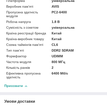
Платформа
універсальна
Виробник пам'яті
AVIS
Пропускна здатність
PC2-6400
модуля
Робоча напруга
1.8 B
Сумісність з сокетом
універсальна
Країна реєстрації бренда
Китай
Країна-виробник товару
Китай
Схема таймінгів пам'яті
CL6
Тип пам'яті
DDR2 SDRAM
Формфактор
UDIMM
Частота модуля
800 МГц
Кількість ранків
2
Ефективна пропускна
6400 Мб/с
здатність
Приховати
Умови доставки