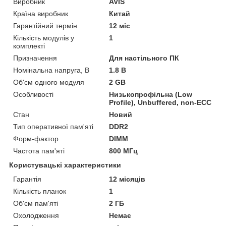
Виробник
AVIS
Країна виробник
Китай
Гарантійний термін
12 міс
Кількість модулів у
1
комплекті
Призначення
Для настільного ПК
Номінальна напруга, В
1.8 В
Об'єм одного модуля
2 GB
Особливості
Низькопрофільна (Low
Profile), Unbuffered, non-ECC
Стан
Новий
Тип оперативної пам'яті
DDR2
Форм-фактор
DIMM
Частота пам'яті
800 МГц
Користувацькі характеристики
Гарантія
12 місяців
Кількість планок
1
Об'єм пам'яті
2 ГБ
Охолодження
Немає