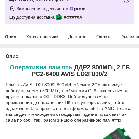
Замовлення під захистом
Доступна доставка
Опис
Характеристики
Доставка
Оплата
Умови п
Опис
Оперативна пам'ять
ДДР2 800МГц 2 ГБ
PC2-6400 AVIS LD2F800/2
Пам'ять AVIS LD2F800/2 800Mzh об'ємом 2Gb підтримує
роботу на частоті 800 МГц з таймінгами CL6 і відноситься до
другого покоління ОЗП DDR2. Цей модуль пам'яті
призначений для настільних ПК та є універсальним, тобто
однаково добре працює на платформах Intel та AMD. Планка
відповідає міжнародним стандартам і здатна працювати як
сама по собі, так і разом з іншою оперативною пам'яттю.