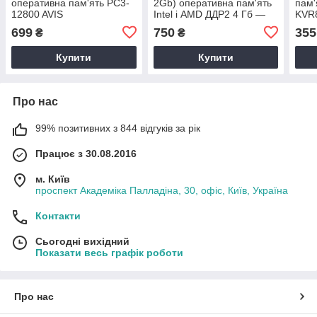
оперативна пам'ять PC3-
2Gb) оперативна пам'ять
пам'
12800 AVIS
Intel і AMD ДДР2 4 Гб —
KVR
AD3F1600N11/8
Комплект PC2-6400
800M
699
750
355
₴
₴
низькопрофільна 8192MB
Cyborg CD2F800T6/4
ДДР2
Гб)
Купити
Купити
Про нас
99% позитивних з 844 відгуків за рік
Працює з 30.08.2016
м. Київ
проспект Академіка Палладіна, 30, офіс, Київ, Україна
Контакти
Сьогодні вихідний
Показати весь графік роботи
Про нас