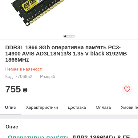
DDR3L 1866 8Gb оперативна пам'ять PC3-
14900 AVIS AD3L18N13/8 1.35 V black 8192MB
1866MHz
Немає в наявності
Код: 7706852
Роздріб
755
₴
Опис
Характеристики
Доставка
Оплата
Умови п
Опис
Оперативна пам'ять
ДДР3 1866МГц 8 ГБ