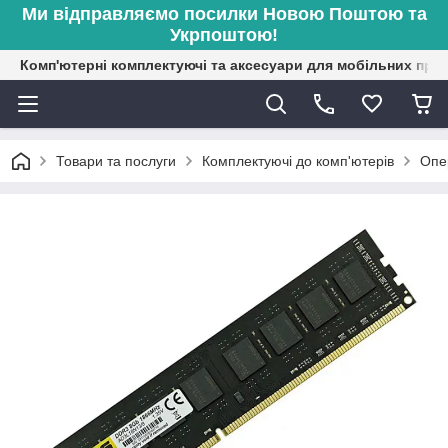
Ми відправляємо посилки Новою Поштою та
Укрпоштою!
Комп'ютерні комплектуючі та аксесуари для мобільних при
Товари та послуги
Комплектуючі до комп'ютерів
Опе