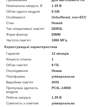
Номінальна напруга, В
1.35 В
Об'єм одного модуля
8 GB
Особливості
Unbuffered, non-ECC
Стан
Новий
Тип оперативної пам'яті
DDR3L
Форм-фактор
DIMM
Частота пам'яті
1866 МГц
Користувацькі характеристики
Гарантія
12 місяців
Кількість планок
1
Об'єм пам'яті
8 ГБ
Охолодження
Немає
Платформа
універсальна
Виробник пам'яті
AVIS
Пропускна здатність
PC3L-14900
модуля
Робоча напруга
1.35 В
Сумісність з сокетом
універсальна