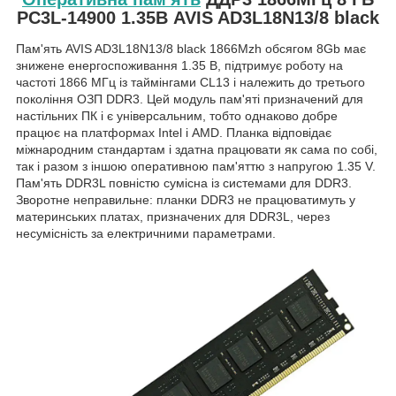
PC3L-14900 1.35В AVIS AD3L18N13/8 black
Пам'ять AVIS AD3L18N13/8 black 1866Mzh обсягом 8Gb має
знижене енергоспоживання 1.35 В, підтримує роботу на
частоті 1866 МГц із таймінгами CL13 і належить до третього
покоління ОЗП DDR3. Цей модуль пам'яті призначений для
настільних ПК і є універсальним, тобто однаково добре
працює на платформах Intel і AMD. Планка відповідає
міжнародним стандартам і здатна працювати як сама по собі,
так і разом з іншою оперативною пам'яттю з напругою 1.35 V.
Пам'ять DDR3L повністю сумісна із системами для DDR3.
Зворотне неправильне: планки DDR3 не працюватимуть у
материнських платах, призначених для DDR3L, через
несумісність за електричними параметрами.