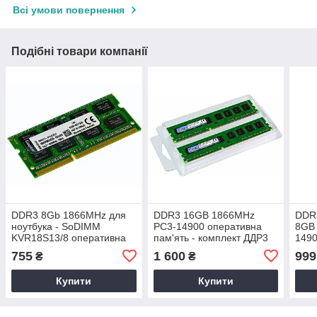
Всі умови повернення
Подібні товари компанії
DDR3 8Gb 1866MHz для
DDR3 16GB 1866MHz
DDR3
ноутбука - SoDIMM
PC3-14900 оперативна
8GB 
KVR18S13/8 оперативна
пам'ять - комплект ДДР3
1490
пам'ять PC3-14900 1.5v
16 Гб 1.5v
1866
755
1 600
999
₴
₴
8192MB
(CKD3F18T13N/16G)
Купити
Купити