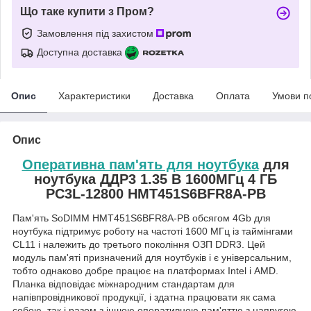
Що таке купити з Пром?
Замовлення під захистом
Доступна доставка
Опис
Характеристики
Доставка
Оплата
Умови п
Опис
Оперативна пам'ять для ноутбука
для
ноутбука ДДР3 1.35 В 1600МГц 4 ГБ
PC3L-12800 HMT451S6BFR8A-PB
Пам'ять SoDIMM HMT451S6BFR8A-PB обсягом 4Gb для
ноутбука підтримує роботу на частоті 1600 МГц із таймінгами
CL11 і належить до третього покоління ОЗП DDR3. Цей
модуль пам'яті призначений для ноутбуків і є універсальним,
тобто однаково добре працює на платформах Intel і AMD.
Планка відповідає міжнародним стандартам для
напівпровідникової продукції, і здатна працювати як сама
собою, так і разом з іншою оперативною пам'яттю з напругою