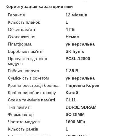
Користувацькі характеристики
Гарантія
12 місяців
Кількість планок
1
Об'єм пам'яті
4 ГБ
Охолодження
Немає
Платформа
універсальна
Виробник пам'яті
SK hynix
Пропускна здатність
PC3L-12800
модуля
Робоча напруга
1.35 В
Сумісність з сокетом
універсальна
Країна реєстрації бренда
Південна Корея
Країна-виробник товару
Китай
Схема таймінгів пам'яті
CL11
Тип пам'яті
DDR3L SDRAM
Формфактор
SO-DIMM
Частота модуля
1600 МГц
Кількість ранків
1