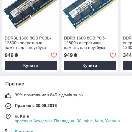
DDR3L 1600 8GB PC3L-
DDR3 1600 8GB PC3-
DDR
12800s оперативна
12800s оперативна
опер
пам'ять для ноутбука
пам'ять для ноутбука
1280
SODIMM SK hynix
SODIMM SK hynix
SOD
949
949
344
₴
₴
HMT41GS6BFR8A-PB
HMT41GS6BFR8A
HMT
(770
Купити
Купити
Про нас
99% позитивних з 845 відгуків за рік
Працює з 30.08.2016
м. Київ
проспект Академіка Палладіна, 30, офіс, Київ, Україна
Контакти