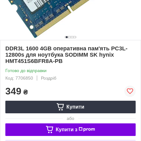
DDR3L 1600 4GB оперативна пам'ять PC3L-
12800s для ноутбука SODIMM SK hynix
HMT451S6BFR8A-PB
Готово до відправки
Код: 7706850
Роздріб
349
₴
Купити
або
Купити з