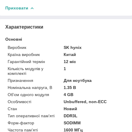
Приховати
Характеристики
Основні
Виробник
SK hynix
Країна виробник
Китай
Гарантійний термін
12 міс
Кількість модулів у
1
комплекті
Призначення
Для ноутбука
Номінальна напруга, В
1.35 В
Об'єм одного модуля
4 GB
Особливості
Unbuffered, non-ECC
Стан
Новий
Тип оперативної пам'яті
DDR3L
Форм-фактор
SODIMM
Частота пам'яті
1600 МГц