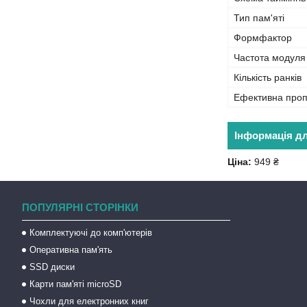
Тип пам'яті
Формфактор
Частота модуля
Кількість ранків
Ефективна проп
Інформація д
Ціна:
949 ₴
ПОПУЛЯРНІ СТОРІНКИ
Комплектуючі до комп'ютерів
Оперативна пам'ять
SSD диски
Карти пам'яті microSD
Чохли для електронних книг