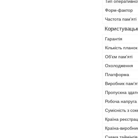
Тип оперативної
Форм-фактор
Частота пам'яті
Користувацьк
Гарантія
Кількість планок
Об'єм пам'яті
Охолодження
Платформа
Виробник пам'ят
Пропускна здат
Робоча напруга
Сумісність з со
Країна реєстрац
Країна-виробни
Схема таймінгів