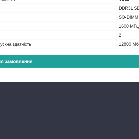
DDR3L S
SO-DIMM
1600 МГц
2
ускна здатність
12800 Мб
ля замовлення