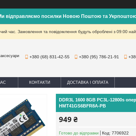
Ми відправляємо посилки Новою Поштою та Укрпоштою
очий час. Замовлення та повідомлення будуть оброблені з 09:00 най
 аксесуари
+380 (68) 831-42-55
+380 (95) 786-21-91
+38
НАС
КОНТАКТИ
ДОСТАВКА І ОПЛАТА
DDR3L 1600 8GB PC3L-12800s опер
HMT41GS6BFR8A-PB
949 ₴
Готово до відправки
Код:
7706922