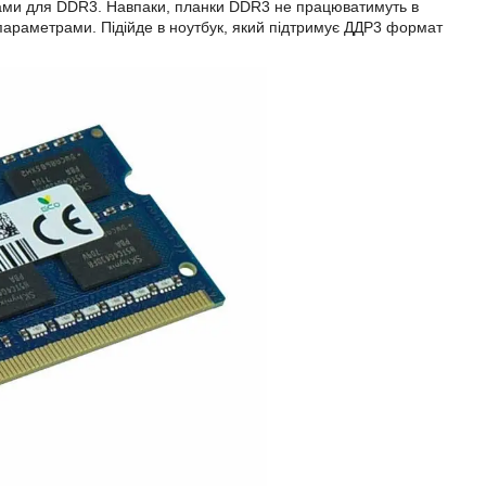
мами для DDR3. Навпаки, планки DDR3 не працюватимуть в
параметрами. Підійде в ноутбук, який підтримує ДДР3 формат