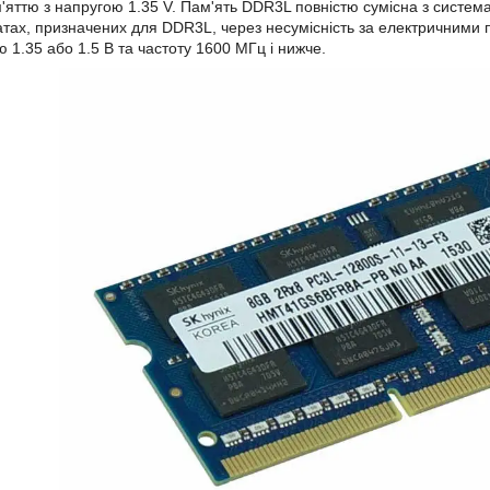
яттю з напругою 1.35 V. Пам'ять DDR3L повністю сумісна з систе
тах, призначених для DDR3L, через несумісність за електричними 
ю 1.35 або 1.5 В та частоту 1600 МГц і нижче.