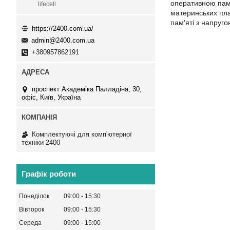
оперативною пам'
lifecell
материнських пла
пам'яті з напруго
https://2400.com.ua/
admin@2400.com.ua
+380957862191
проспект Академіка Палладіна, 30,
офіс, Київ, Україна
Комплектуючі для комп'ютерної
техніки 2400
Графік роботи
Понеділок
09:00
15:30
Вівторок
09:00
15:30
Середа
09:00
15:00