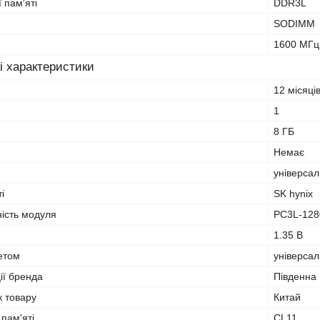
 пам'яті
DDR3L
SODIMM
1600 МГц
і характеристики
12 місяці
1
8 ГБ
Немає
універса
і
SK hynix
ність модуля
PC3L-128
1.35 В
кетом
універса
ії бренда
Південна
к товару
Китай
 пам'яті
CL11