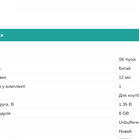
ки
SK hynix
к
Китай
мін
12 міс
в у комплекті
1
Для ноут
руга, В
1.35 В
одуля
8 GB
Unbuffere
Новий