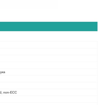
бука
d, non-ECC