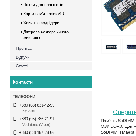
Чохли для планшетів
Карти пам'яті microSD
Хаби та кардрідери
Джерела безперебійного
живлення
Про нас
Відгуки
Статті
Контакти
+380 (68) 831-42-55
Операти
Kyivstar
+380 (95) 786-21-91
Пам'ять SoDIMM 1
Vodafone (Viber)
ОЗУ DDR3. Цей мо
SoDIMM. Планка в
+380 (93) 197-28-66