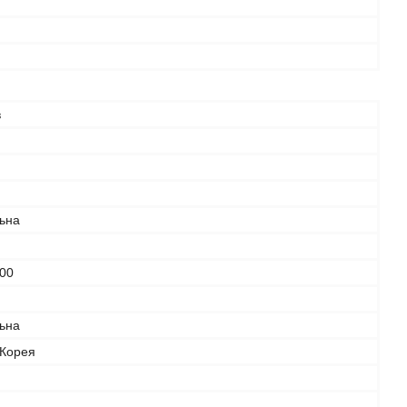
в
льна
00
льна
 Корея