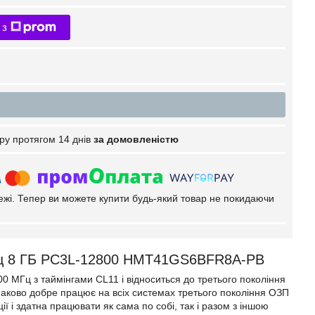
 з
ру протягом 14 днів
за домовленістю
тежі. Тепер ви можете купити будь-який товар не покидаючи
Гц 8 ГБ PC3L-12800 HMT41GS6BFR8A-PB
 МГц з таймінгами CL11 і відноситься до третього покоління
наково добре працює на всіх системах третього покоління ОЗП
 і здатна працювати як сама по собі, так і разом з іншою