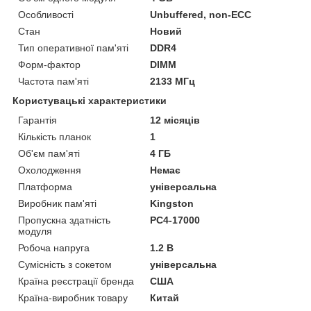
Особливості
Unbuffered, non-ECC
Стан
Новий
Тип оперативної пам'яті
DDR4
Форм-фактор
DIMM
Частота пам'яті
2133 МГц
Користувацькі характеристики
Гарантія
12 місяців
Кількість планок
1
Об'єм пам'яті
4 ГБ
Охолодження
Немає
Платформа
універсальна
Виробник пам'яті
Kingston
Пропускна здатність
PC4-17000
модуля
Робоча напруга
1.2 B
Сумісність з сокетом
універсальна
Країна реєстрації бренда
США
Країна-виробник товару
Китай