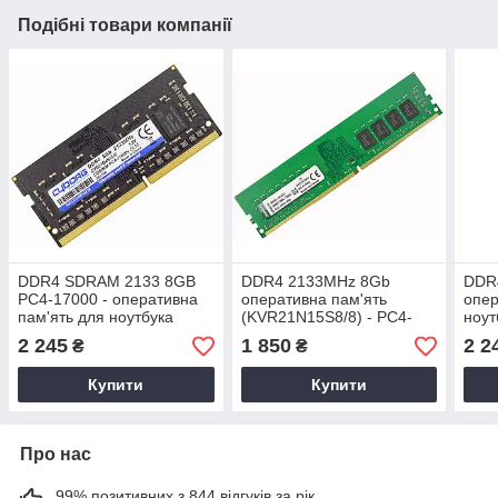
Подібні товари компанії
DDR4 SDRAM 2133 8GB
DDR4 2133MHz 8Gb
DDR
PC4-17000 - оперативна
оперативна пам'ять
опер
пам'ять для ноутбука
(KVR21N15S8/8) - PC4-
ноут
CYBORG CYB21D4S15/8
17000 ДДР4 8 Гб 2133
PC4-
2 245
1 850
2 2
₴
₴
(776670)
МГц
KVR
Купити
Купити
Про нас
99% позитивних з 844 відгуків за рік