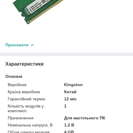
Приховати
Характеристики
Основні
Виробник
Kingston
Країна виробник
Китай
Гарантійний термін
12 міс
Кількість модулів у
1
комплекті
Призначення
Для настільного ПК
Номінальна напруга, В
1.2 В
Об'єм одного модуля
4 GB