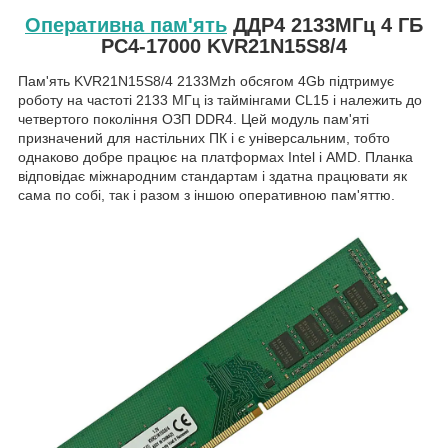
Оперативна пам'ять
ДДР4 2133МГц 4 ГБ
PC4-17000 KVR21N15S8/4
Пам'ять KVR21N15S8/4 2133Mzh обсягом 4Gb підтримує
роботу на частоті 2133 МГц із таймінгами CL15 і належить до
четвертого покоління ОЗП DDR4. Цей модуль пам'яті
призначений для настільних ПК і є універсальним, тобто
однаково добре працює на платформах Intel і AMD. Планка
відповідає міжнародним стандартам і здатна працювати як
сама по собі, так і разом з іншою оперативною пам'яттю.