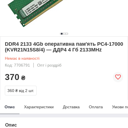
DDR4 2133 4Gb оперативна пам'ять PC4-17000
(KVR21N15S8/4) — ДДР4 4 Гб 2133MHz
Немає в наявності
Код: 7706791
Опт і роздріб
370
₴
360 ₴
від 2 шт.
Опис
Характеристики
Доставка
Оплата
Умови п
Опис