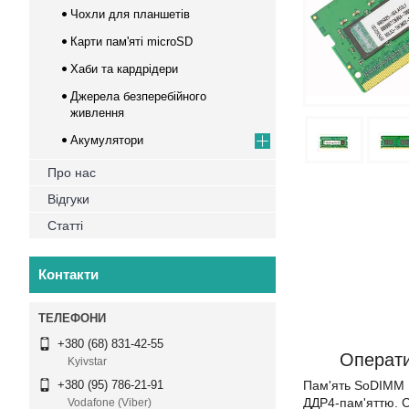
Чохли для планшетів
Карти пам'яті microSD
Хаби та кардрідери
Джерела безперебійного
живлення
Акумулятори
Про нас
Відгуки
Статті
Контакти
+380 (68) 831-42-55
Операт
Kyivstar
Пам'ять SoDIMM 
+380 (95) 786-21-91
ДДР4-пам'яттю. С
Vodafone (Viber)