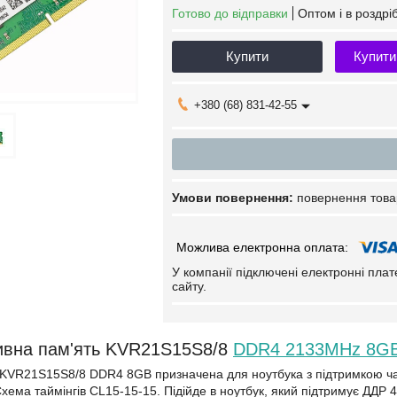
Готово до відправки
Оптом і в роздрі
Купити
Купити
+380 (68) 831-42-55
повернення това
У компанії підключені електронні пла
сайту.
ивна пам'ять KVR21S15S8/8
DDR4 2133MHz 8GB
KVR21S15S8/8 DDR4 8GB призначена для ноутбука з підтримкою час
хема таймінгів CL15-15-15. Підійде в ноутбук, який підтримує ДДР 4