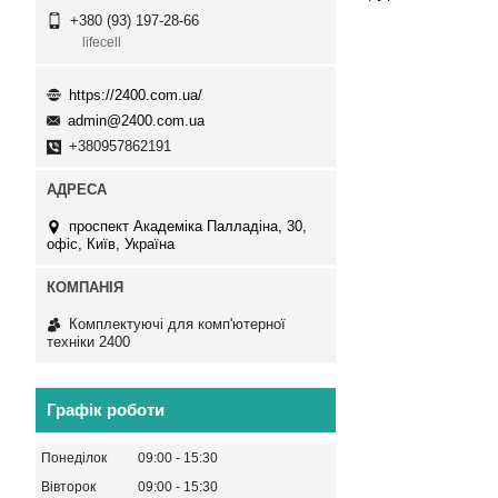
+380 (93) 197-28-66
lifecell
https://2400.com.ua/
admin@2400.com.ua
+380957862191
проспект Академіка Палладіна, 30,
офіс, Київ, Україна
Комплектуючі для комп'ютерної
техніки 2400
Графік роботи
Понеділок
09:00
15:30
Вівторок
09:00
15:30