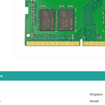
ки
Kingston
к
Китай