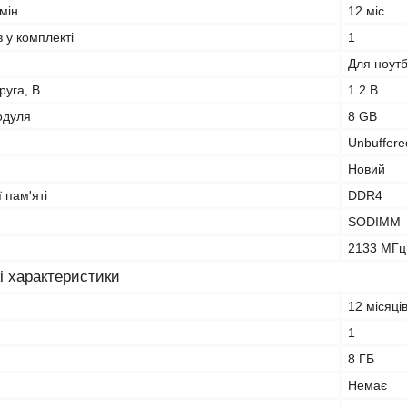
мін
12 міс
в у комплекті
1
Для ноут
руга, В
1.2 В
одуля
8 GB
Unbuffere
Новий
 пам'яті
DDR4
SODIMM
2133 МГц
і характеристики
12 місяці
1
8 ГБ
Немає