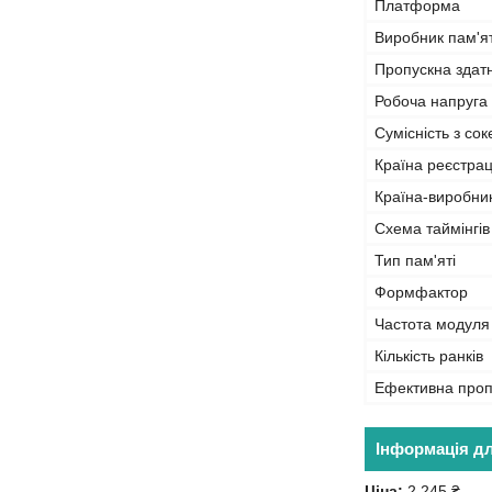
Платформа
Виробник пам'ят
Пропускна здат
Робоча напруга
Сумісність з со
Країна реєстрац
Країна-виробни
Схема таймінгів
Тип пам'яті
Формфактор
Частота модуля
Кількість ранків
Ефективна проп
Інформація д
Ціна:
2 245 ₴