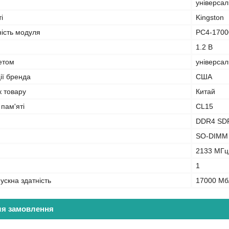
універса
і
Kingston
ність модуля
PC4-1700
1.2 B
кетом
універса
ії бренда
США
к товару
Китай
 пам'яті
CL15
DDR4 SD
SO-DIMM
2133 МГц
1
ускна здатність
17000 Мб
ля замовлення