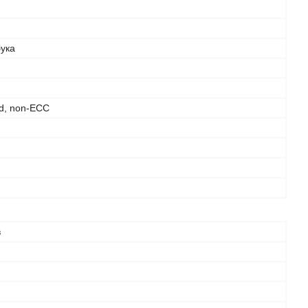
бука
d, non-ECC
в