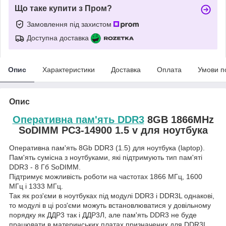
Що таке купити з Пром?
Замовлення під захистом
Доступна доставка
Опис
Характеристики
Доставка
Оплата
Умови п
Опис
Оперативна пам'ять DDR3
8GB 1866MHz
SoDIMM PC3-14900 1.5 v для ноутбука
Оперативна пам'ять 8Gb DDR3 (1.5) для ноутбука (laptop).
Пам'ять сумісна з ноутбуками, які підтримують тип пам'яті
DDR3 - 8 Гб SoDIMM.
Підтримує можливість роботи на частотах 1866 МГц, 1600
МГц і 1333 МГц.
Так як роз'єми в ноутбуках під модулі DDR3 і DDR3L однакові,
то модулі в ці роз'єми можуть встановлюватися у довільному
порядку як ДДР3 так і ДДР3Л, але пам'ять DDR3 не буде
працювати в материнських платах призначених для DDR3L