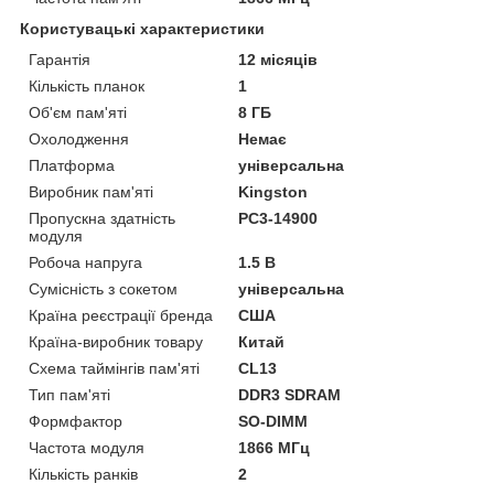
Користувацькі характеристики
Гарантія
12 місяців
Кількість планок
1
Об'єм пам'яті
8 ГБ
Охолодження
Немає
Платформа
універсальна
Виробник пам'яті
Kingston
Пропускна здатність
PC3-14900
модуля
Робоча напруга
1.5 В
Сумісність з сокетом
універсальна
Країна реєстрації бренда
США
Країна-виробник товару
Китай
Схема таймінгів пам'яті
CL13
Тип пам'яті
DDR3 SDRAM
Формфактор
SO-DIMM
Частота модуля
1866 МГц
Кількість ранків
2