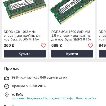
DDR3 4Gb 1066MHz
DDR3 8Gb 1600 SoDIMM
DDR
оперативна пам'ять для
1.5 v оперативна пам'ять
опер
ноутбука SoDIMM 1.5v
для ноутбука (ДДР3 8 Гб)
ноут
PC3-8500 ДДР3 4 Гб
PC3-12800 8192MB
PC3L
360
699
949
₴
₴
KVR1066D3S7/4G
KVR16S11/8
Mem
Купити
Купити
Про нас
99% позитивних з 848 відгуків за рік
Працює з 30.08.2016
м. Київ
проспект Академіка Палладіна, 30, офіс, Київ, Україна