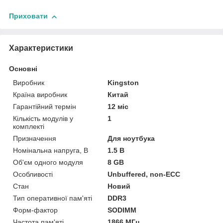
Приховати
Характеристики
Основні
Виробник
Kingston
Країна виробник
Китай
Гарантійний термін
12 міс
Кількість модулів у
1
комплекті
Призначення
Для ноутбука
Номінальна напруга, В
1.5 В
Об'єм одного модуля
8 GB
Особливості
Unbuffered, non-ECC
Стан
Новий
Тип оперативної пам'яті
DDR3
Форм-фактор
SODIMM
Частота пам'яті
1866 МГц