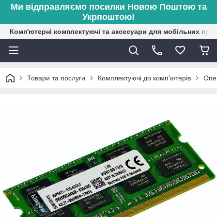
Ми відправляємо посилки Новою Поштою та
Укрпоштою!
Комп'ютерні комплектуючі та аксесуари для мобільних при
Товари та послуги
Комплектуючі до комп'ютерів
Опе